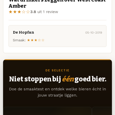
Amber
★★★☆☆
3.8
uit 1 review
De Hopfan
05-10-2019
Smaak:
★★★☆☆
DE SELECTIE
Niet stoppen bij
één
goed bier.
Doe de smaaktest en ontdek welke bieren écht in
jouw straatje liggen.