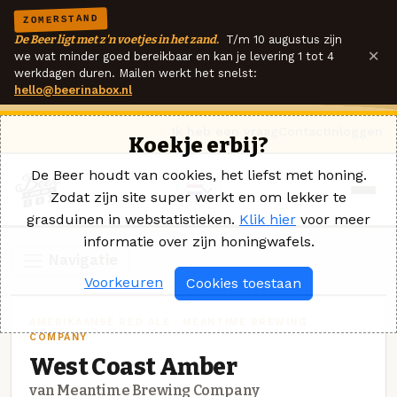
ZOMERSTAND
De Beer ligt met z'n voetjes in het zand.
T/m 10 augustus zijn
×
we wat minder goed bereikbaar en kan je levering 1 tot 4
werkdagen duren. Mailen werkt het snelst:
hello@beerinabox.nl
Ik heb een vraag
Contact
Inloggen
Koekje erbij?
De Beer houdt van cookies, het liefst met honing.
Zodat zijn site super werkt en om lekker te
grasduinen in webstatistieken.
Klik hier
voor meer
informatie over zijn honingwafels.
Navigatie
Voorkeuren
Cookies toestaan
AMERIKAANSE RED ALE · MEANTIME BREWING
COMPANY
West Coast Amber
van Meantime Brewing Company