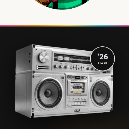
'26
SILVER