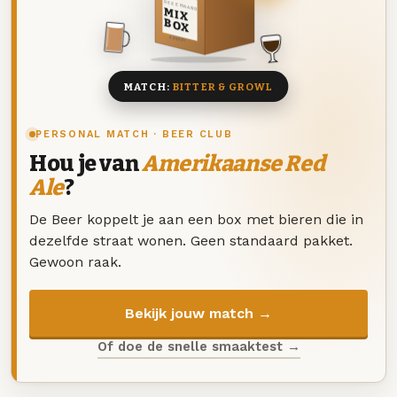
DEZE MAAND
MIX
BOX
8 BIEREN
MATCH:
BITTER & GROWL
PERSONAL MATCH · BEER CLUB
Hou je van
Amerikaanse Red
Ale
?
De Beer koppelt je aan een box met bieren die in
dezelfde straat wonen. Geen standaard pakket.
Gewoon raak.
Bekijk jouw match →
Of doe de snelle smaaktest →