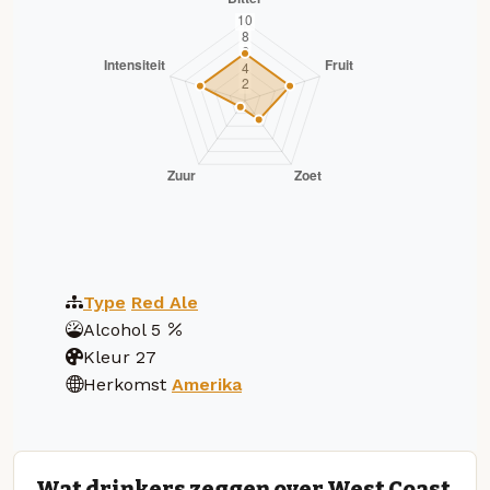
Type
Red Ale
Alcohol
5
Kleur
27
Herkomst
Amerika
Wat drinkers zeggen over West Coast