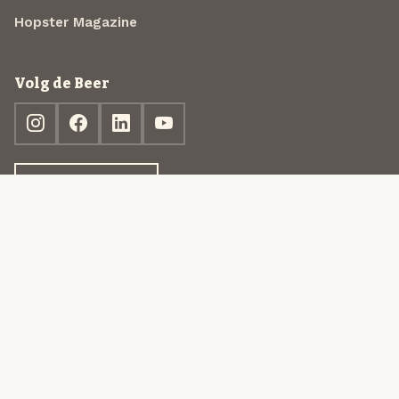
Hopster Magazine
Volg de Beer
Ontdek jouw box
© 2013-2026 Beer in a Box BV