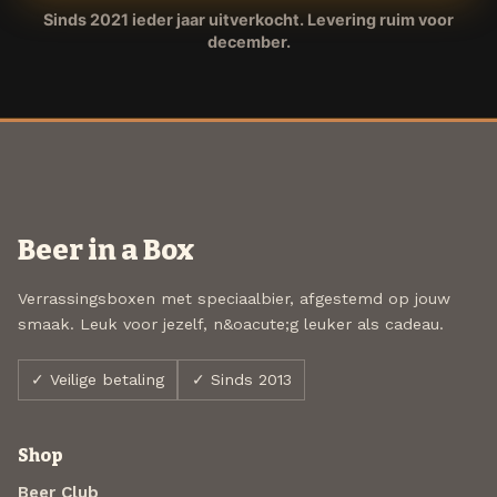
Sinds 2021 ieder jaar uitverkocht. Levering ruim voor
december.
Beer in a Box
Verrassingsboxen met speciaalbier, afgestemd op jouw
smaak. Leuk voor jezelf, n&oacute;g leuker als cadeau.
✓ Veilige betaling
✓ Sinds 2013
Shop
Beer Club