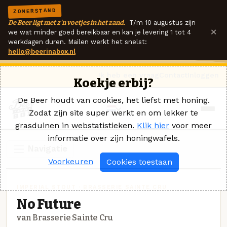
ZOMERSTAND
De Beer ligt met z'n voetjes in het zand.
T/m 10 augustus zijn
×
we wat minder goed bereikbaar en kan je levering 1 tot 4
werkdagen duren. Mailen werkt het snelst:
hello@beerinabox.nl
Ik heb een vraag
Contact
Inloggen
Koekje erbij?
De Beer houdt van cookies, het liefst met honing.
Zodat zijn site super werkt en om lekker te
grasduinen in webstatistieken.
Klik hier
voor meer
informatie over zijn honingwafels.
Navigatie
Voorkeuren
Cookies toestaan
IMPERIAL STOUT · BRASSERIE SAINTE CRU
No Future
van Brasserie Sainte Cru