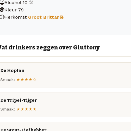
Alcohol
10
Kleur
79
Herkomst
Groot Brittanië
at drinkers zeggen over Gluttony
De Hopfan
Smaak:
★★★★☆
De Tripel-Tijger
Smaak:
★★★★★
De Stout-Liefhebber