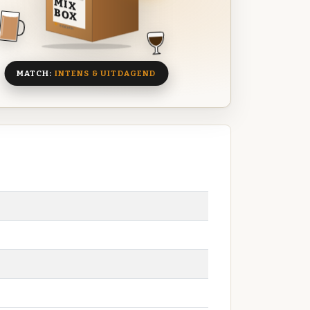
MIX
BOX
8 BIEREN
MATCH:
INTENS & UITDAGEND