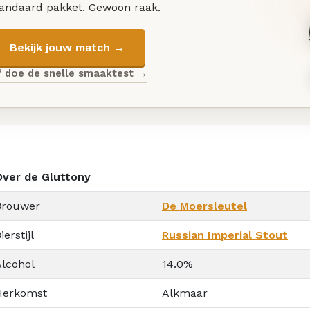
tandaard pakket. Gewoon raak.
Bekijk jouw match →
f doe de snelle smaaktest →
Over de Gluttony
Brouwer
De Moersleutel
ierstijl
Russian Imperial Stout
Alcohol
14.0%
Herkomst
Alkmaar