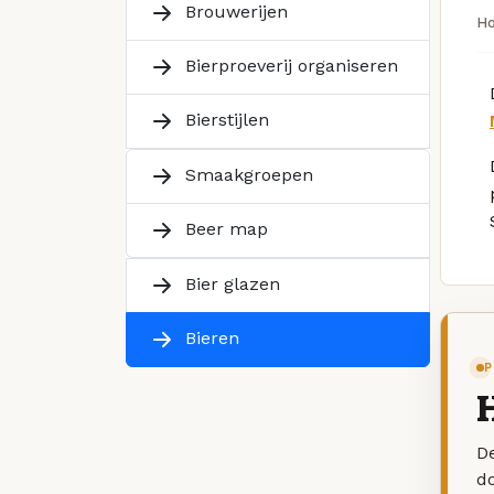
Brouwerijen
H
Bierproeverij organiseren
Bierstijlen
Smaakgroepen
Beer map
Bier glazen
Bieren
P
H
De
d