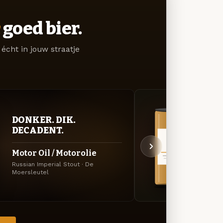
goed bier.
écht in jouw straatje
DONKER. DIK.
VER
DECADENT.
UIT
Motor Oil / Motorolie
Frui
Russian Imperial Stout · De
Specia
Moersleutel