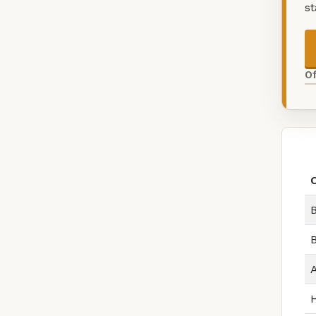
s
O
B