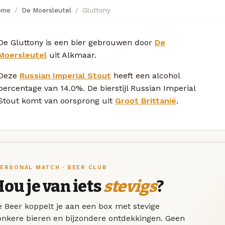
ome
De Moersleutel
Gluttony
De Gluttony is een bier gebrouwen door
De
Moersleutel
uit Alkmaar.
Deze
Russian Imperial Stout
heeft een alcohol
percentage van 14.0%. De bierstijl Russian Imperial
Stout komt van oorsprong uit
Groot Brittanië
.
ERSONAL MATCH · BEER CLUB
ou je van iets
stevigs
?
 Beer koppelt je aan een box met stevige
onkere bieren en bijzondere ontdekkingen. Geen