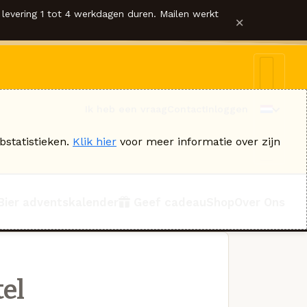
levering 1 tot 4 werkdagen duren. Mailen werkt
×
Ik heb een vraag
Contact
Inloggen
bstatistieken.
Klik hier
voor meer informatie over zijn
Bier adventskalender
Geef cadeau
Shop
Over Ons
el