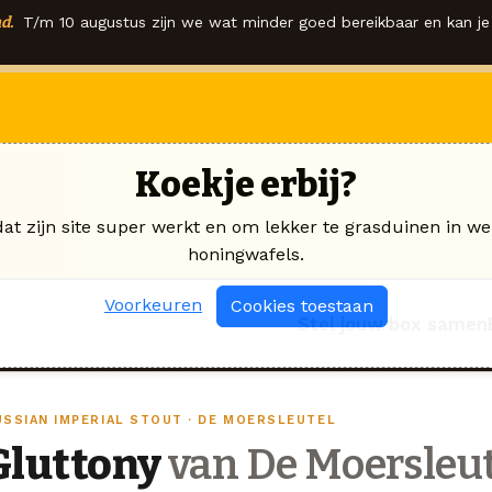
d.
T/m 10 augustus zijn we wat minder goed bereikbaar en kan je 
Koekje erbij?
dat zijn site super werkt en om lekker te grasduinen in we
honingwafels.
Voorkeuren
Cookies toestaan
Stel jouw box samen
USSIAN IMPERIAL STOUT · DE MOERSLEUTEL
Gluttony
van De Moersleut