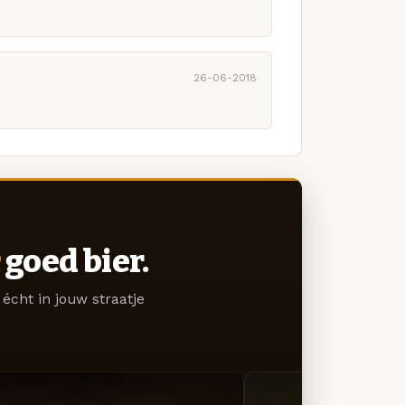
26-06-2018
goed bier.
écht in jouw straatje