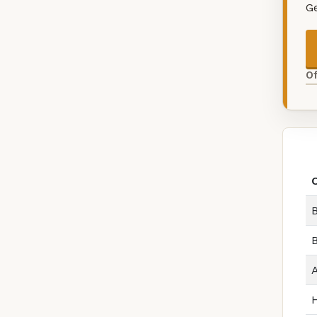
G
O
B