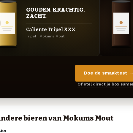
GOUDEN. KRACHTIG.
ZACHT.
Caliente Tripel XXX
Tripel · Mokums Mout
Doe de smaaktest 
Of stel direct je box sam
ndere bieren van Mokums Mout
ier