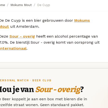
ome
Mokums Mout
De Cuyp
De De Cuyp is een bier gebrouwen door
Mokums
Mout
uit Amsterdam.
Deze
Sour - overig
heeft een alcohol percentage van
7.0%. De bierstijl Sour - overig komt van oorsprong uit
Internationaal
.
ERSONAL MATCH · BEER CLUB
Hou je van
Sour - overig
?
 Beer koppelt je aan een box met bieren die in
ezelfde straat wonen. Geen standaard pakket.