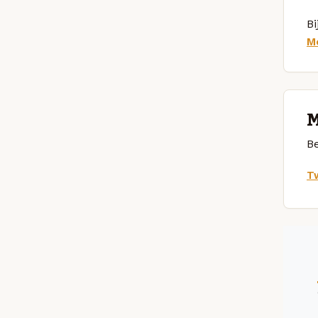
Bi
M
M
Be
Tw