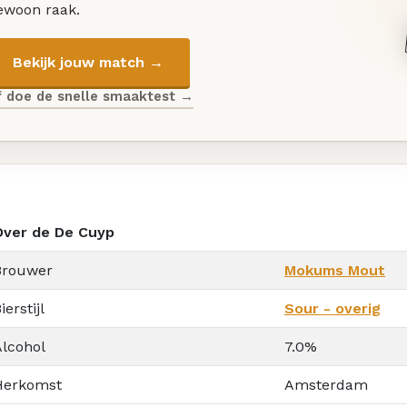
ewoon raak.
Bekijk jouw match →
f doe de snelle smaaktest →
Over de De Cuyp
Brouwer
Mokums Mout
ierstijl
Sour - overig
Alcohol
7.0%
Herkomst
Amsterdam