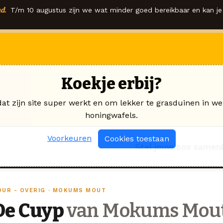
d.
T/m 10 augustus zijn we wat minder goed bereikbaar en kan je 
Koekje erbij?
dat zijn site super werkt en om lekker te grasduinen in we
honingwafels.
Voorkeuren
Cookies toestaan
Stel jouw box samen
OUR - OVERIG · MOKUMS MOUT
De Cuyp
van Mokums Mou