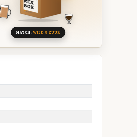
MIX
BOX
8 BIEREN
MATCH:
WILD & ZUUR