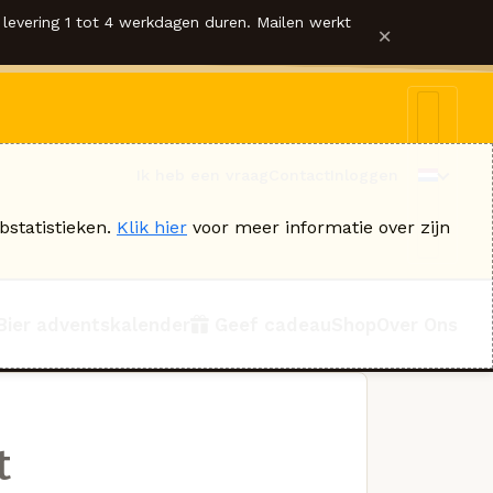
levering 1 tot 4 werkdagen duren. Mailen werkt
×
Ik heb een vraag
Contact
Inloggen
bstatistieken.
Klik hier
voor meer informatie over zijn
Bier adventskalender
Geef cadeau
Shop
Over Ons
t