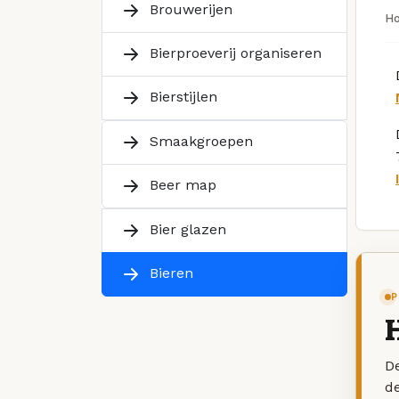
Brouwerijen
H
Bierproeverij organiseren
Bierstijlen
Smaakgroepen
Beer map
Bier glazen
Bieren
P
De
d