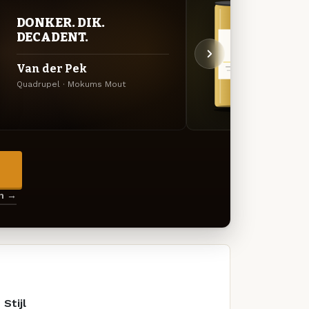
DONKER. DIK.
GOU
DECADENT.
ZAC
Van der Pek
Duiv
Quadrupel · Mokums Mout
Saison
→
en →
Stijl