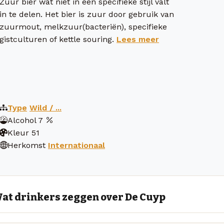
Zuur bier wat niet in een specifieke stijl valt
in te delen. Het bier is zuur door gebruik van
zuurmout, melkzuur(bacteriën), specifieke
gistculturen of kettle souring.
Lees meer
Type
Wild / ...
Alcohol
7
Kleur
51
Herkomst
Internationaal
at drinkers zeggen over De Cuyp