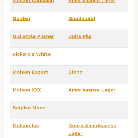
Molson Canadian
Amerikaanse Lager
Golden
Goudblond
Old Style Pilsner
Duits Pils
Rickard's White
Molson Export
Blond
Molson XXX
Amerikaanse Lager
Belgian Moon
Molson Ice
Noord Amerikaanse
Lager