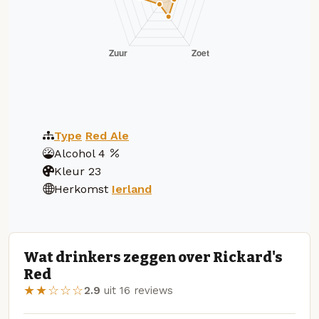
Type
Red Ale
Alcohol
4
Kleur
23
Herkomst
Ierland
Wat drinkers zeggen over Rickard's
Red
★★☆☆☆
2.9
uit 16 reviews