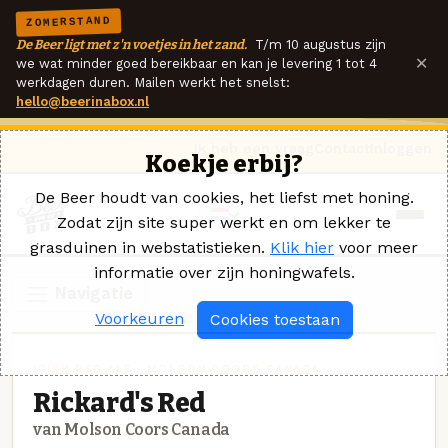
ZOMERSTAND
De Beer ligt met z'n voetjes in het zand.
T/m 10 augustus zijn
×
we wat minder goed bereikbaar en kan je levering 1 tot 4
werkdagen duren. Mailen werkt het snelst:
hello@beerinabox.nl
Ik heb een vraag
Contact
Inloggen
Koekje erbij?
De Beer houdt van cookies, het liefst met honing.
Zodat zijn site super werkt en om lekker te
grasduinen in webstatistieken.
Klik hier
voor meer
informatie over zijn honingwafels.
Navigatie
Voorkeuren
Cookies toestaan
IRISH RED ALE · MOLSON COORS CANADA
Rickard's Red
van Molson Coors Canada