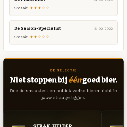
Smaak:
★★★☆☆
De Saison-Specialist
16-02-2022
Smaak:
★★☆☆☆
DE SELECTIE
Niet stoppen bij
één
goed bier.
Doe de smaaktest en ontdek welke bieren écht in
jouw straatje liggen.
STRAK. HELDER.