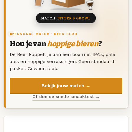
8 BIEREN
MATCH:
BITTER & GROWL
PERSONAL MATCH · BEER CLUB
Hou je van
hoppige bieren
?
De Beer koppelt je aan een box met IPA's, pale
ales en hoppige verrassingen. Geen standaard
pakket. Gewoon raak.
Bekijk jouw match →
Of doe de snelle smaaktest →