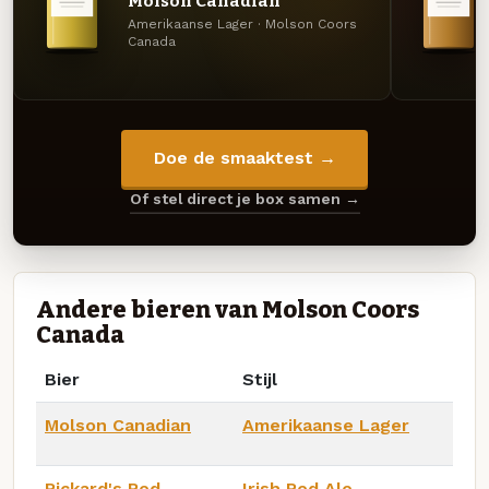
Molson Canadian
Amerikaanse Lager · Molson Coors
Canada
Doe de smaaktest →
Of stel direct je box samen →
Andere bieren van Molson Coors
Canada
Bier
Stijl
Molson Canadian
Amerikaanse Lager
Rickard's Red
Irish Red Ale