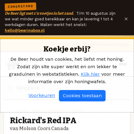
ZOMERSTAND
De Beer ligt met z'n voetjes in het zand.
T/m 10 augustus zijn
×
we wat minder goed bereikbaar en kan je levering 1 tot 4
werkdagen duren. Mailen werkt het snelst:
hello@beerinabox.nl
Ik heb een vraag
Contact
Inloggen
Koekje erbij?
De Beer houdt van cookies, het liefst met honing.
Zodat zijn site super werkt en om lekker te
grasduinen in webstatistieken.
Klik hier
voor meer
informatie over zijn honingwafels.
Navigatie
Voorkeuren
Cookies toestaan
RODE IPA · MOLSON COORS CANADA
Rickard's Red IPA
van Molson Coors Canada