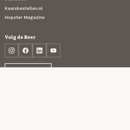
Kaarsbestellen.nl
Hopster Magazine
Volg de Beer
Ontdek jouw box
© 2013-2026 Beer in a Box BV