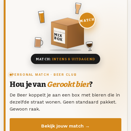
MATCH
DEZE MAAND
MIX
BOX
8 BIEREN
MATCH:
INTENS & UITDAGEND
PERSONAL MATCH · BEER CLUB
Hou je van
Gerookt bier
?
De Beer koppelt je aan een box met bieren die in
dezelfde straat wonen. Geen standaard pakket.
Gewoon raak.
Bekijk jouw match →