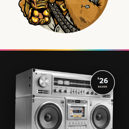
'26
SILVER