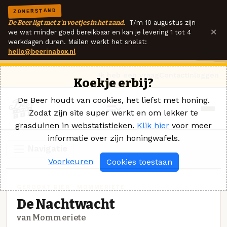
ZOMERSTAND
De Beer ligt met z'n voetjes in het zand.
T/m 10 augustus zijn
×
we wat minder goed bereikbaar en kan je levering 1 tot 4
werkdagen duren. Mailen werkt het snelst:
hello@beerinabox.nl
Ik heb een vraag
Contact
Inloggen
Koekje erbij?
De Beer houdt van cookies, het liefst met honing.
Zodat zijn site super werkt en om lekker te
grasduinen in webstatistieken.
Klik hier
voor meer
informatie over zijn honingwafels.
Navigatie
Voorkeuren
Cookies toestaan
GEROOKT BIER · MOMMERIETE
De Nachtwacht
van Mommeriete