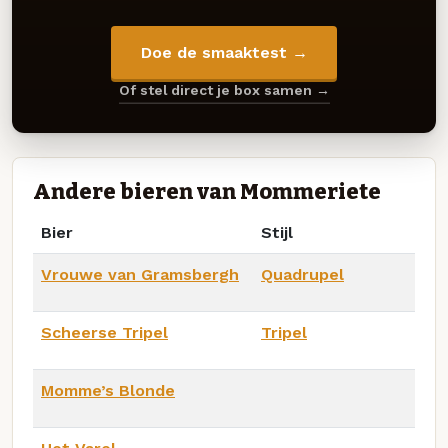
Doe de smaaktest →
Of stel direct je box samen →
Andere bieren van Mommeriete
Bier
Stijl
Vrouwe van Gramsbergh
Quadrupel
Scheerse Tripel
Tripel
Momme’s Blonde