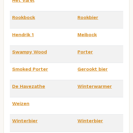
Het Varel
Rookbock
Rookbier
Hendrik 1
Meibock
Swampy Wood
Porter
Smoked Porter
Gerookt bier
De Havezathe
Winterwarmer
Weizen
Winterbier
Winterbier