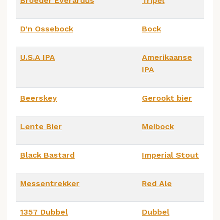
Broeder Everardus
Tripel
D'n Ossebock
Bock
U.S.A IPA
Amerikaanse
IPA
Beerskey
Gerookt bier
Lente Bier
Meibock
Black Bastard
Imperial Stout
Messentrekker
Red Ale
1357 Dubbel
Dubbel