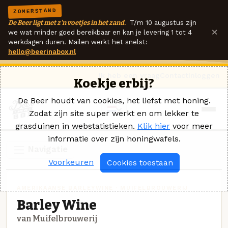
ZOMERSTAND
De Beer ligt met z'n voetjes in het zand.
T/m 10 augustus zijn
×
we wat minder goed bereikbaar en kan je levering 1 tot 4
werkdagen duren. Mailen werkt het snelst:
hello@beerinabox.nl
Ik heb een vraag
Contact
Inloggen
Koekje erbij?
De Beer houdt van cookies, het liefst met honing.
Zodat zijn site super werkt en om lekker te
grasduinen in webstatistieken.
Klik hier
voor meer
informatie over zijn honingwafels.
Navigatie
Voorkeuren
Cookies toestaan
AMERIKAANSE BARLEYWINE · MUIFELBROUWERIJ
Barley Wine
van Muifelbrouwerij