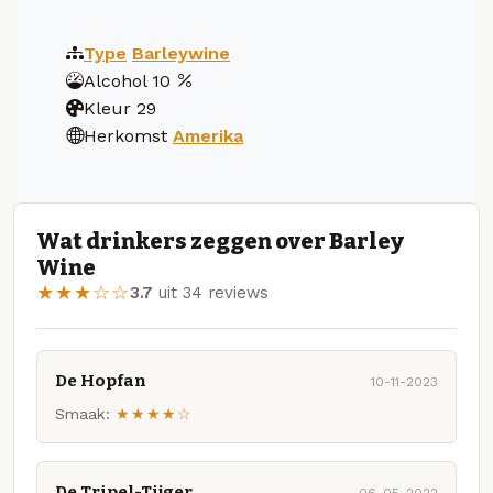
Type
Barleywine
Alcohol
10
Kleur
29
Herkomst
Amerika
Wat drinkers zeggen over Barley
Wine
★★★☆☆
3.7
uit 34 reviews
De Hopfan
10-11-2023
Smaak:
★★★★☆
De Tripel-Tijger