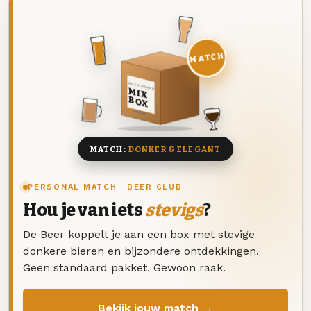
MATCH
DEZE MAAND
MIX
BOX
8 BIEREN
MATCH:
DONKER & ELEGANT
PERSONAL MATCH · BEER CLUB
Hou je van iets
stevigs
?
De Beer koppelt je aan een box met stevige
donkere bieren en bijzondere ontdekkingen.
Geen standaard pakket. Gewoon raak.
Bekijk jouw match →