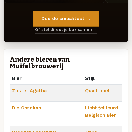
Doe de smaaktest →
Of stel direct je box samen →
Andere bieren van
Muifelbrouwerij
Bier
Stijl
Zuster Agatha
Quadrupel
D'n Ossekop
Lichtgekleurd
Belgisch Bier