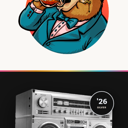
'26
SILVER