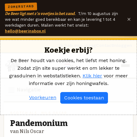
ZOMERSTAND
De Beer ligt met z'n voetjes in het zand.
T/m 10 augustus zijn
×
we wat minder goed bereikbaar en kan je levering 1 tot 4
werkdagen duren. Mailen werkt het snelst:
hello@beerinabox.nl
Ik heb een vraag
Contact
Inloggen
Koekje erbij?
De Beer houdt van cookies, het liefst met honing.
Zodat zijn site super werkt en om lekker te
grasduinen in webstatistieken.
Klik hier
voor meer
informatie over zijn honingwafels.
Navigatie
Voorkeuren
Cookies toestaan
SCOTCH ALE · NILS OSCAR
Pandemonium
van Nils Oscar