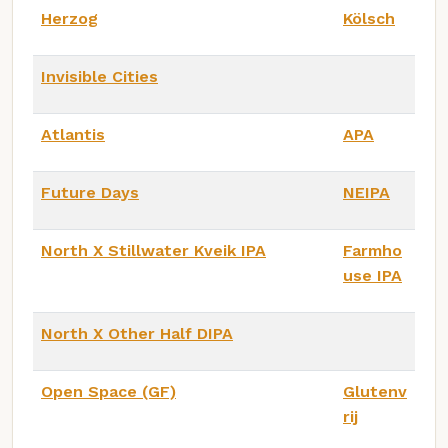
Herzog
Kölsch
Invisible Cities
Atlantis
APA
Future Days
NEIPA
North X Stillwater Kveik IPA
Farmho
use IPA
North X Other Half DIPA
Open Space (GF)
Glutenv
rij