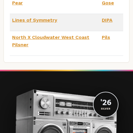
Pear
Gose
Lines of Symmetry
DIPA
North X Cloudwater West Coast
Pils
Pilsner
'26
SILVER