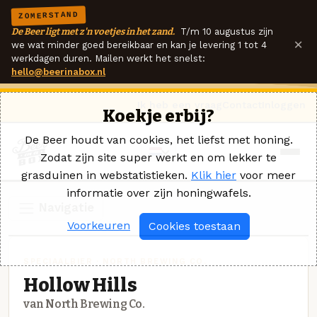
ZOMERSTAND
De Beer ligt met z'n voetjes in het zand.
T/m 10 augustus zijn
×
we wat minder goed bereikbaar en kan je levering 1 tot 4
werkdagen duren. Mailen werkt het snelst:
hello@beerinabox.nl
Ik heb een vraag
Contact
Inloggen
Koekje erbij?
De Beer houdt van cookies, het liefst met honing.
Zodat zijn site super werkt en om lekker te
grasduinen in webstatistieken.
Klik hier
voor meer
informatie over zijn honingwafels.
Navigatie
Voorkeuren
Cookies toestaan
SPECIAALBIER · NORTH BREWING CO.
Hollow Hills
van North Brewing Co.