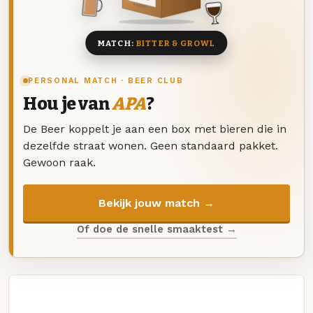
8 BIEREN
MATCH:
BITTER & GROWL
PERSONAL MATCH · BEER CLUB
Hou je van
APA
?
De Beer koppelt je aan een box met bieren die in
dezelfde straat wonen. Geen standaard pakket.
Gewoon raak.
Bekijk jouw match →
Of doe de snelle smaaktest →