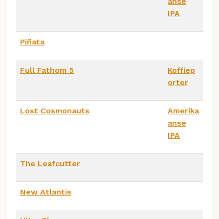
anse
IPA
Piñata
Full Fathom 5
Koffiep
orter
Lost Cosmonauts
Amerika
anse
IPA
The Leafcutter
New Atlantis