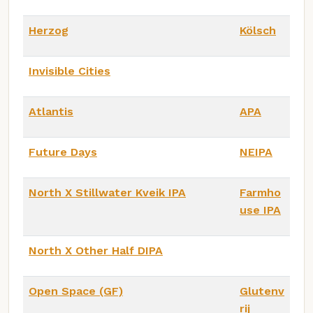
Herzog
Kölsch
Invisible Cities
Atlantis
APA
Future Days
NEIPA
North X Stillwater Kveik IPA
Farmho
use IPA
North X Other Half DIPA
Open Space (GF)
Glutenv
rij