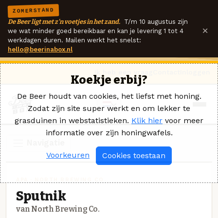
ZOMERSTAND
De Beer ligt met z'n voetjes in het zand.
T/m 10 augustus zijn
×
we wat minder goed bereikbaar en kan je levering 1 tot 4
werkdagen duren. Mailen werkt het snelst:
hello@beerinabox.nl
Ik heb een vraag
Contact
Inloggen
Koekje erbij?
De Beer houdt van cookies, het liefst met honing.
Zodat zijn site super werkt en om lekker te
grasduinen in webstatistieken.
Klik hier
voor meer
informatie over zijn honingwafels.
Navigatie
Voorkeuren
Cookies toestaan
APA · NORTH BREWING CO.
Sputnik
van North Brewing Co.