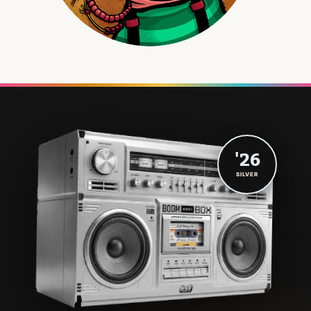
'26
SILVER