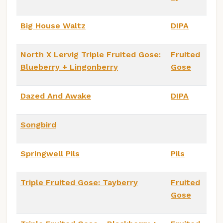
Big House Waltz
DIPA
North X Lervig Triple Fruited Gose:
Fruited
Blueberry + Lingonberry
Gose
Dazed And Awake
DIPA
Songbird
Springwell Pils
Pils
Triple Fruited Gose: Tayberry
Fruited
Gose