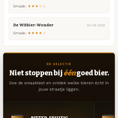
Smaak:
★★★☆☆
De Witbier-Wonder
02-04-2021
Smaak:
★★★★☆
DE SELECTIE
Niet stoppen bij
één
goed bier.
Doe de smaaktest en ontdek welke bieren écht in
jouw straatje liggen.
BITTER. FRUITIG.