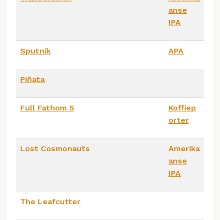
anse
IPA
Sputnik
APA
Piñata
Full Fathom 5
Koffiep
orter
Lost Cosmonauts
Amerika
anse
IPA
The Leafcutter