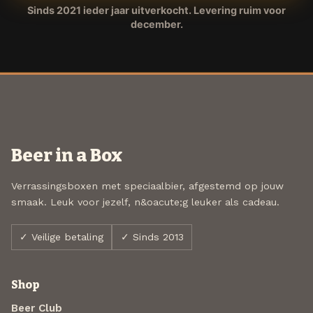
Sinds 2021 ieder jaar uitverkocht. Levering ruim voor
december.
Beer in a Box
Verrassingsboxen met speciaalbier, afgestemd op jouw
smaak. Leuk voor jezelf, n&oacute;g leuker als cadeau.
✓ Veilige betaling
✓ Sinds 2013
Shop
Beer Club