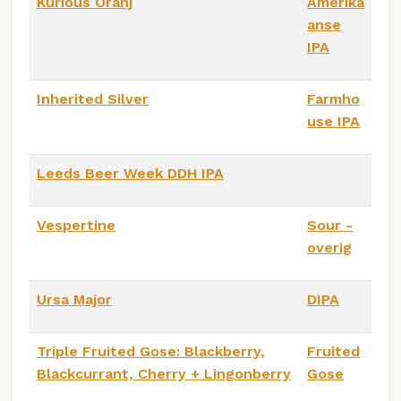
Kurious Oranj
Amerika
anse
IPA
Inherited Silver
Farmho
use IPA
Leeds Beer Week DDH IPA
Vespertine
Sour -
overig
Ursa Major
DIPA
Triple Fruited Gose: Blackberry,
Fruited
Blackcurrant, Cherry + Lingonberry
Gose