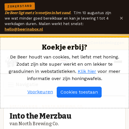
ZOMERSTAND
De Beer ligt met z'n voetjes in het zand.
T/m 10 augustus zijn
×
we wat minder goed bereikbaar en kan je levering 1 tot 4
werkdagen duren. Mailen werkt het snelst:
hello@beerinabox.nl
Ik heb een vraag
Contact
Inloggen
Koekje erbij?
De Beer houdt van cookies, het liefst met honing.
Zodat zijn site super werkt en om lekker te
grasduinen in webstatistieken.
Klik hier
voor meer
informatie over zijn honingwafels.
Navigatie
Voorkeuren
Cookies toestaan
SPECIAALBIER · NORTH BREWING CO.
Into the Merzbau
van North Brewing Co.