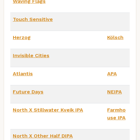
Waving Flags
Touch Sensitive
Herzog
Kölsch
Invisible Cities
Atlantis
APA
Future Days
NEIPA
North X Stillwater Kveik IPA
Farmho
use IPA
North X Other Half DIPA