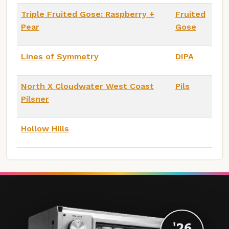
Triple Fruited Gose: Raspberry +
Fruited
Pear
Gose
Lines of Symmetry
DIPA
North X Cloudwater West Coast
Pils
Pilsner
Hollow Hills
'26