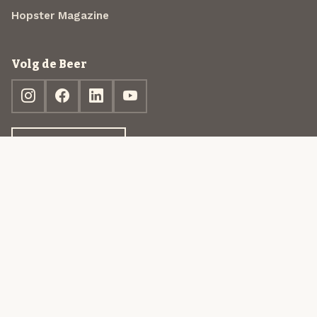
Hopster Magazine
Volg de Beer
Ontdek jouw box
© 2013-2026 Beer in a Box BV