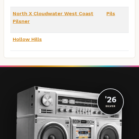
North X Cloudwater West Coast
Pils
Pilsner
Hollow Hills
'26
SILVER