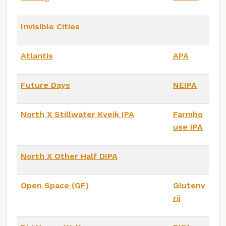
Invisible Cities
Atlantis
APA
Future Days
NEIPA
North X Stillwater Kveik IPA
Farmho
use IPA
North X Other Half DIPA
Open Space (GF)
Glutenv
rij