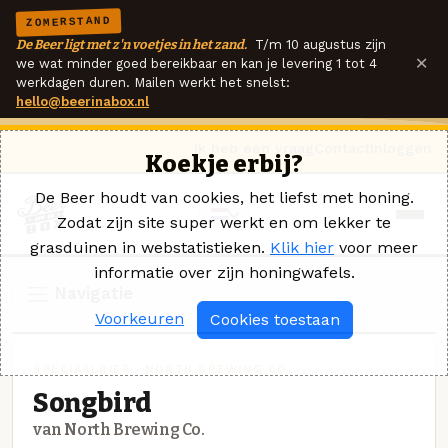
ZOMERSTAND
De Beer ligt met z'n voetjes in het zand.
T/m 10 augustus zijn
×
we wat minder goed bereikbaar en kan je levering 1 tot 4
werkdagen duren. Mailen werkt het snelst:
hello@beerinabox.nl
Ik heb een vraag
Contact
Inloggen
Koekje erbij?
De Beer houdt van cookies, het liefst met honing.
Zodat zijn site super werkt en om lekker te
grasduinen in webstatistieken.
Klik hier
voor meer
informatie over zijn honingwafels.
Navigatie
Voorkeuren
Cookies toestaan
SPECIAALBIER · NORTH BREWING CO.
Songbird
van North Brewing Co.