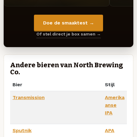
Doe de smaaktest →
Of stel direct je box samen →
Andere bieren van North Brewing
Co.
Bier
Stijl
Transmission
Amerika
anse
IPA
Sputnik
APA