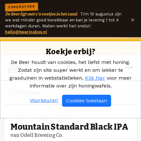
ZOMERSTAND
De Beer ligt met z'n voetjes in het zand.
T/m 10 augustus zijn
×
we wat minder goed bereikbaar en kan je levering 1 tot 4
werkdagen duren. Mailen werkt het snelst:
hello@beerinabox.nl
Ik heb een vraag
Contact
Inloggen
Koekje erbij?
De Beer houdt van cookies, het liefst met honing.
Zodat zijn site super werkt en om lekker te
grasduinen in webstatistieken.
Klik hier
voor meer
informatie over zijn honingwafels.
Navigatie
Voorkeuren
Cookies toestaan
BLACK IPA · ODELL BREWING CO.
Mountain Standard Black IPA
van Odell Brewing Co.