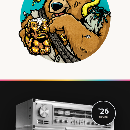
'26
SILVER