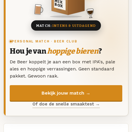
MIX
BOX
8 BIEREN
MATCH:
INTENS & UITDAGEND
PERSONAL MATCH · BEER CLUB
Hou je van
hoppige bieren
?
De Beer koppelt je aan een box met IPA's, pale
ales en hoppige verrassingen. Geen standaard
pakket. Gewoon raak.
Bekijk jouw match →
Of doe de snelle smaaktest →