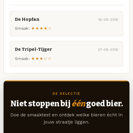
De Hopfan
18-06-2018
Smaak:
★★★★☆
De Tripel-Tijger
27-08-2016
Smaak:
★★★☆☆
DE SELECTIE
Niet stoppen bij
één
goed bier.
Doe de smaaktest en ontdek welke bieren écht in
jouw straatje liggen.