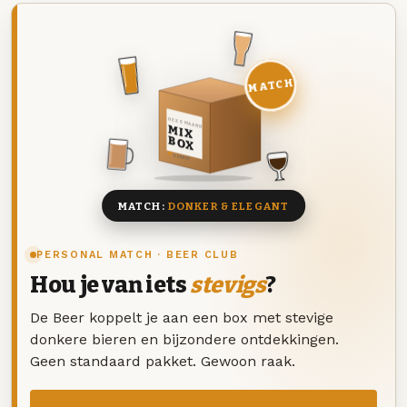
MATCH
DEZE MAAND
MIX
BOX
8 BIEREN
MATCH:
DONKER & ELEGANT
PERSONAL MATCH · BEER CLUB
Hou je van iets
stevigs
?
De Beer koppelt je aan een box met stevige
donkere bieren en bijzondere ontdekkingen.
Geen standaard pakket. Gewoon raak.