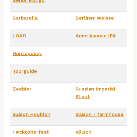
Señor Mango
Barbarella
Berliner Weisse
LOAD
Amerikaanse IPA
Hoptopussy
Tourguide
Zeebier
Russian Imperial
Stout
Saison Houblon
Saison - farmhouse
F#cktoberfest
Kölsch