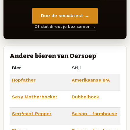
Doe de smaaktest →
Of stel direct je box samen →
Andere bieren van Oersoep
Bier
Stijl
Hopfather
Amerikaanse IPA
Sexy Motherbocker
Dubbelbock
Sergeant Pepper
Saison - farmhouse