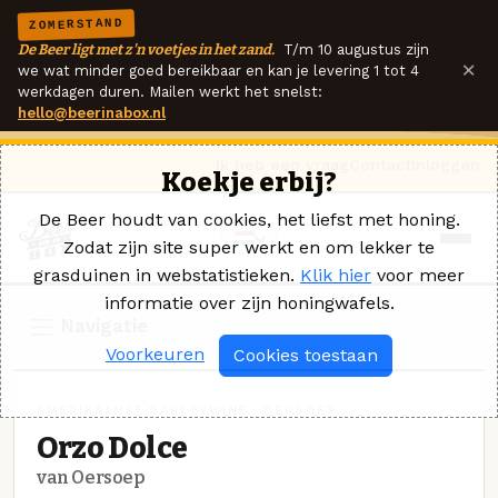
ZOMERSTAND
De Beer ligt met z'n voetjes in het zand.
T/m 10 augustus zijn
×
we wat minder goed bereikbaar en kan je levering 1 tot 4
werkdagen duren. Mailen werkt het snelst:
hello@beerinabox.nl
Ik heb een vraag
Contact
Inloggen
Koekje erbij?
De Beer houdt van cookies, het liefst met honing.
Zodat zijn site super werkt en om lekker te
grasduinen in webstatistieken.
Klik hier
voor meer
informatie over zijn honingwafels.
Navigatie
Voorkeuren
Cookies toestaan
AMERIKAANSE BARLEYWINE · OERSOEP
Orzo Dolce
van Oersoep