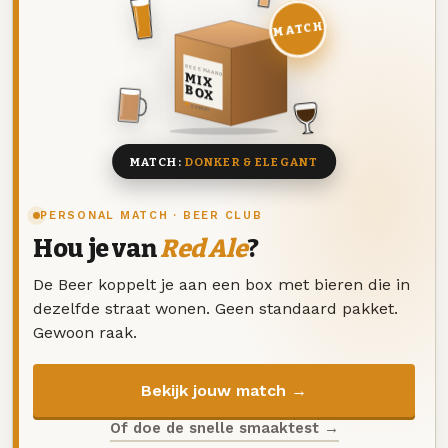
MATCH
DEZE MAAND
MIX
BOX
8 BIEREN
MATCH:
DONKER & ELEGANT
PERSONAL MATCH · BEER CLUB
Hou je van
Red Ale
?
De Beer koppelt je aan een box met bieren die in
dezelfde straat wonen. Geen standaard pakket.
Gewoon raak.
Bekijk jouw match →
Of doe de snelle smaaktest →