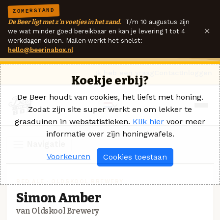
ZOMERSTAND
De Beer ligt met z'n voetjes in het zand.
T/m 10 augustus zijn
×
we wat minder goed bereikbaar en kan je levering 1 tot 4
werkdagen duren. Mailen werkt het snelst:
hello@beerinabox.nl
Ik heb een vraag
Contact
Inloggen
Koekje erbij?
De Beer houdt van cookies, het liefst met honing.
Zodat zijn site super werkt en om lekker te
grasduinen in webstatistieken.
Klik hier
voor meer
informatie over zijn honingwafels.
Navigatie
Voorkeuren
Cookies toestaan
RED ALE · OLDSKOOL BREWERY
Simon Amber
van Oldskool Brewery