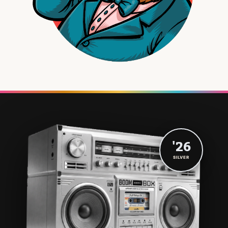
'26
SILVER