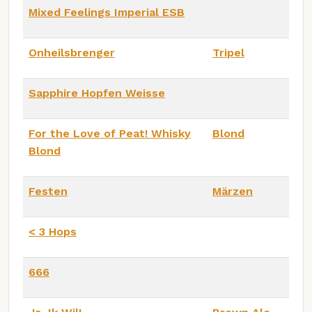
Mixed Feelings Imperial ESB
Onheilsbrenger
Tripel
Sapphire Hopfen Weisse
For the Love of Peat! Whisky
Blond
Blond
Festen
Märzen
< 3 Hops
666