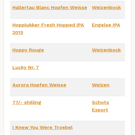
Hallertau Blanc Hopfen Weisse
Weizenbock
Hopplukker Fresh Hopped IPA
Engelse IPA
2015
Hoppy Rouge
Weizenbock
Lucky Nr. 7
Aurora Hopfen Weisse
Weizen
77/- shilling
Schots
Export
I Knew You Were Troebel