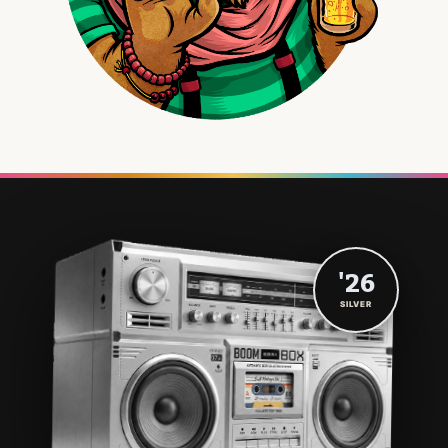
'26
SILVER