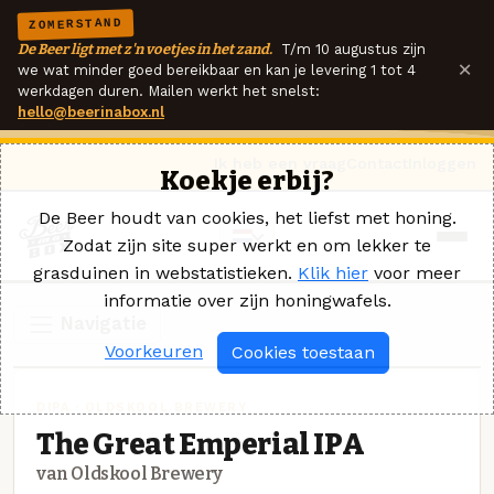
ZOMERSTAND
De Beer ligt met z'n voetjes in het zand.
T/m 10 augustus zijn
×
we wat minder goed bereikbaar en kan je levering 1 tot 4
werkdagen duren. Mailen werkt het snelst:
hello@beerinabox.nl
Ik heb een vraag
Contact
Inloggen
Koekje erbij?
De Beer houdt van cookies, het liefst met honing.
Zodat zijn site super werkt en om lekker te
grasduinen in webstatistieken.
Klik hier
voor meer
informatie over zijn honingwafels.
Navigatie
Voorkeuren
Cookies toestaan
DIPA · OLDSKOOL BREWERY
The Great Emperial IPA
van Oldskool Brewery