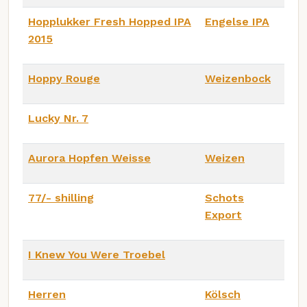
Hopplukker Fresh Hopped IPA
Engelse IPA
2015
Hoppy Rouge
Weizenbock
Lucky Nr. 7
Aurora Hopfen Weisse
Weizen
77/- shilling
Schots
Export
I Knew You Were Troebel
Herren
Kölsch