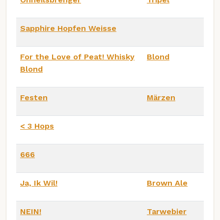
Sapphire Hopfen Weisse
For the Love of Peat! Whisky
Blond
Blond
Festen
Märzen
< 3 Hops
666
Ja, Ik Wil!
Brown Ale
NEIN!
Tarwebier