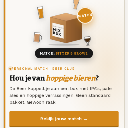
MATCH
DEZE MAAND
MIX
BOX
8 BIEREN
MATCH:
BITTER & GROWL
PERSONAL MATCH · BEER CLUB
Hou je van
hoppige bieren
?
De Beer koppelt je aan een box met IPA's, pale
ales en hoppige verrassingen. Geen standaard
pakket. Gewoon raak.
Bekijk jouw match →