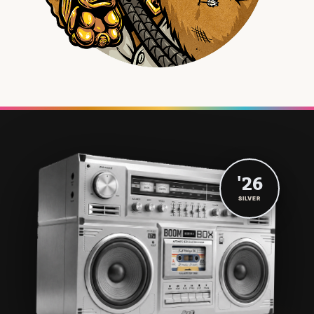
'26
SILVER