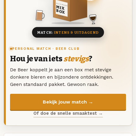
DEZE MAAND
MIX
BOX
8 BIEREN
MATCH:
INTENS & UITDAGEND
PERSONAL MATCH · BEER CLUB
Hou je van iets
stevigs
?
De Beer koppelt je aan een box met stevige
donkere bieren en bijzondere ontdekkingen.
Geen standaard pakket. Gewoon raak.
Bekijk jouw match →
Of doe de snelle smaaktest →