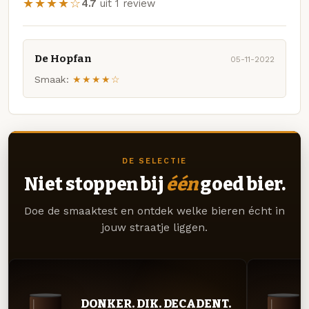
★★★★☆
4.7
uit 1 review
De Hopfan
05-11-2022
Smaak:
★★★★☆
DE SELECTIE
Niet stoppen bij
één
goed bier.
Doe de smaaktest en ontdek welke bieren écht in
jouw straatje liggen.
DONKER. DIK. DECADENT.