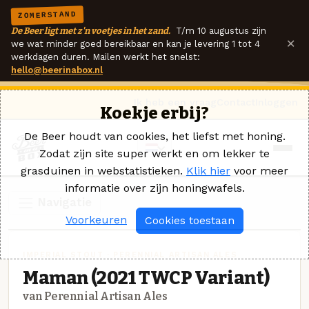
ZOMERSTAND
De Beer ligt met z'n voetjes in het zand.
T/m 10 augustus zijn
×
we wat minder goed bereikbaar en kan je levering 1 tot 4
werkdagen duren. Mailen werkt het snelst:
hello@beerinabox.nl
Ik heb een vraag
Contact
Inloggen
Koekje erbij?
De Beer houdt van cookies, het liefst met honing.
Zodat zijn site super werkt en om lekker te
grasduinen in webstatistieken.
Klik hier
voor meer
informatie over zijn honingwafels.
Navigatie
Voorkeuren
Cookies toestaan
IMPERIAL STOUT · PERENNIAL ARTISAN ALES
Maman (2021 TWCP Variant)
van Perennial Artisan Ales