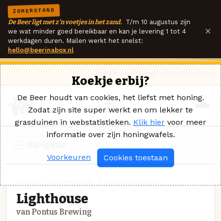
ZOMERSTAND
De Beer ligt met z'n voetjes in het zand.
T/m 10 augustus zijn
×
we wat minder goed bereikbaar en kan je levering 1 tot 4
werkdagen duren. Mailen werkt het snelst:
hello@beerinabox.nl
Ik heb een vraag
Contact
Inloggen
Koekje erbij?
De Beer houdt van cookies, het liefst met honing.
Zodat zijn site super werkt en om lekker te
grasduinen in webstatistieken.
Klik hier
voor meer
informatie over zijn honingwafels.
Navigatie
Voorkeuren
Cookies toestaan
SAISON - FARMHOUSE · PONTUS BREWING
Lighthouse
van Pontus Brewing