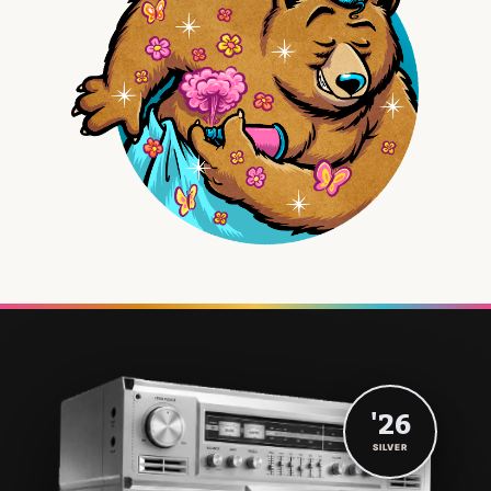
'26
SILVER