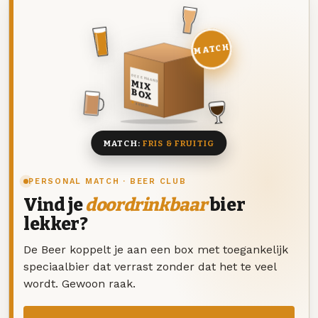
MATCH
DEZE MAAND
MIX
BOX
8 BIEREN
MATCH:
FRIS & FRUITIG
PERSONAL MATCH · BEER CLUB
Vind je
doordrinkbaar
bier
lekker?
De Beer koppelt je aan een box met toegankelijk
speciaalbier dat verrast zonder dat het te veel
wordt. Gewoon raak.