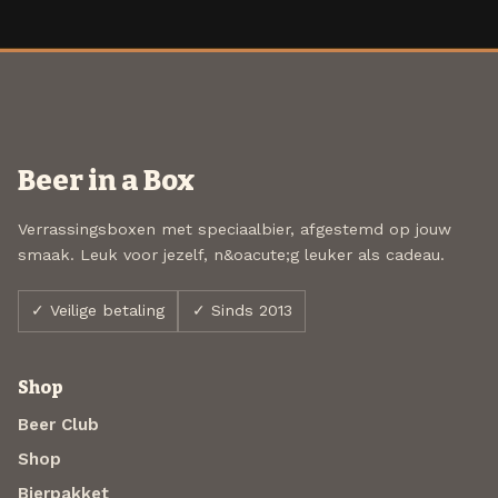
Beer in a Box
Verrassingsboxen met speciaalbier, afgestemd op jouw
smaak. Leuk voor jezelf, n&oacute;g leuker als cadeau.
✓ Veilige betaling
✓ Sinds 2013
Shop
Beer Club
Shop
Bierpakket