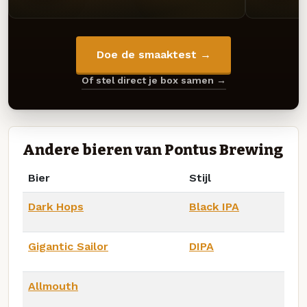
Doe de smaaktest →
Of stel direct je box samen →
Andere bieren van Pontus Brewing
Bier
Stijl
Dark Hops
Black IPA
Gigantic Sailor
DIPA
Allmouth