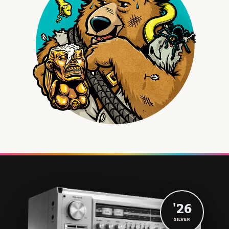
'26
SILVER