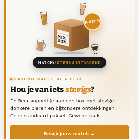
MATCH
DEZE MAAND
MIX
BOX
8 BIEREN
MATCH:
INTENS & UITDAGEND
PERSONAL MATCH · BEER CLUB
Hou je van iets
stevigs
?
De Beer koppelt je aan een box met stevige
donkere bieren en bijzondere ontdekkingen.
Geen standaard pakket. Gewoon raak.
Bekijk jouw match →