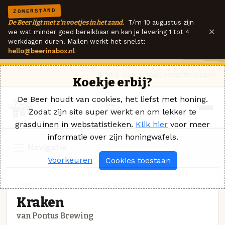
ZOMERSTAND
De Beer ligt met z'n voetjes in het zand.
T/m 10 augustus zijn
×
we wat minder goed bereikbaar en kan je levering 1 tot 4
werkdagen duren. Mailen werkt het snelst:
hello@beerinabox.nl
Ik heb een vraag
Contact
Inloggen
Koekje erbij?
De Beer houdt van cookies, het liefst met honing.
Zodat zijn site super werkt en om lekker te
grasduinen in webstatistieken.
Klik hier
voor meer
informatie over zijn honingwafels.
Navigatie
Voorkeuren
Cookies toestaan
IMPERIAL STOUT · PONTUS BREWING
Kraken
van Pontus Brewing