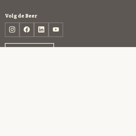
Volg de Beer
Ontdek jouw box
© 2013-2026 Beer in a Box BV