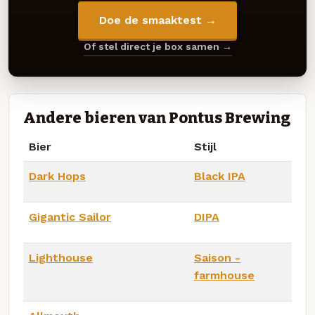
Doe de smaaktest →
Of stel direct je box samen →
Andere bieren van Pontus Brewing
Bier
Stijl
Dark Hops
Black IPA
Gigantic Sailor
DIPA
Lighthouse
Saison -
farmhouse