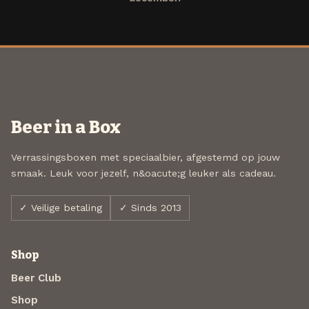
Beer in a Box
Verrassingsboxen met speciaalbier, afgestemd op jouw
smaak. Leuk voor jezelf, n&oacute;g leuker als cadeau.
✓ Veilige betaling
✓ Sinds 2013
Shop
Beer Club
Shop