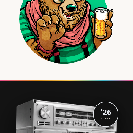
'26
SILVER