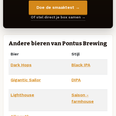
Doe de smaaktest →
Of stel direct je box samen →
Andere bieren van Pontus Brewing
Bier
Stijl
Dark Hops
Black IPA
Gigantic Sailor
DIPA
Lighthouse
Saison -
farmhouse