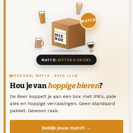
MATCH
DEZE MAAND
MIX
BOX
8 BIEREN
MATCH:
BITTER & GROWL
PERSONAL MATCH · BEER CLUB
Hou je van
hoppige bieren
?
De Beer koppelt je aan een box met IPA's, pale
ales en hoppige verrassingen. Geen standaard
pakket. Gewoon raak.
Bekijk jouw match →