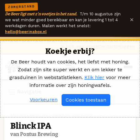
ZOMERSTAND
De Beer ligt met z'n voetjes in het zand.
T/m 10 augustus zijn
×
we wat minder goed bereikbaar en kan je levering 1 tot 4
werkdagen duren. Mailen werkt het snelst:
hello@beerinabox.nl
Ik heb een vraag
Contact
Inloggen
Koekje erbij?
De Beer houdt van cookies, het liefst met honing.
Zodat zijn site super werkt en om lekker te
grasduinen in webstatistieken.
Klik hier
voor meer
informatie over zijn honingwafels.
Navigatie
Voorkeuren
Cookies toestaan
AMERIKAANSE IPA · PONTUS BREWING
Blinck IPA
van Pontus Brewing