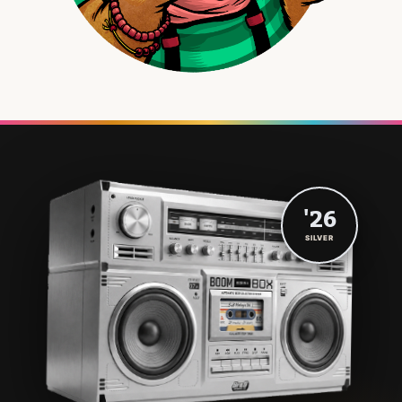
'26
SILVER