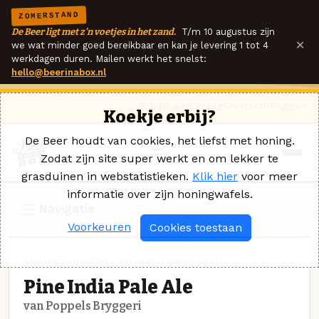
ZOMERSTAND
De Beer ligt met z'n voetjes in het zand.
T/m 10 augustus zijn
×
we wat minder goed bereikbaar en kan je levering 1 tot 4
werkdagen duren. Mailen werkt het snelst:
hello@beerinabox.nl
Ik heb een vraag
Contact
Inloggen
Koekje erbij?
De Beer houdt van cookies, het liefst met honing.
Zodat zijn site super werkt en om lekker te
grasduinen in webstatistieken.
Klik hier
voor meer
informatie over zijn honingwafels.
Navigatie
Voorkeuren
Cookies toestaan
AMERIKAANSE IPA · POPPELS BRYGGERI
Pine India Pale Ale
van Poppels Bryggeri