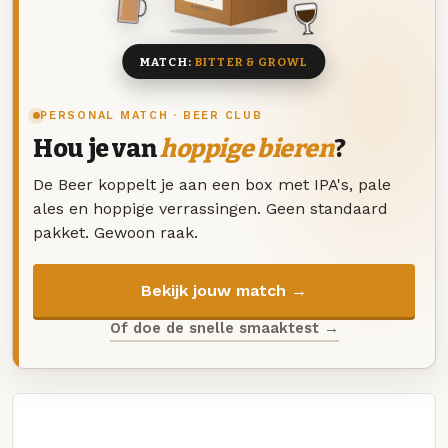
8 BIEREN
MATCH:
BITTER & GROWL
PERSONAL MATCH · BEER CLUB
Hou je van
hoppige bieren
?
De Beer koppelt je aan een box met IPA's, pale
ales en hoppige verrassingen. Geen standaard
pakket. Gewoon raak.
Bekijk jouw match →
Of doe de snelle smaaktest →