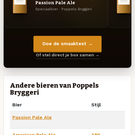
Passion Pale Ale
Speciaalbier · Poppels Bryggeri
Doe de smaaktest →
Of stel direct je box samen →
Andere bieren van Poppels
Bryggeri
Bier
Stijl
Passion Pale Ale
American Pale Ale
APA