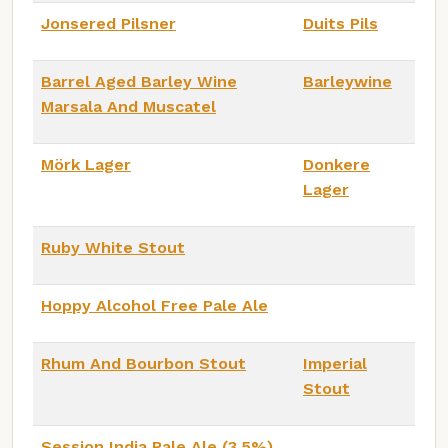
Jonsered Pilsner
Duits Pils
Barrel Aged Barley Wine
Barleywine
Marsala And Muscatel
Mörk Lager
Donkere
Lager
Ruby White Stout
Hoppy Alcohol Free Pale Ale
Rhum And Bourbon Stout
Imperial
Stout
Session India Pale Ale (3.5%)