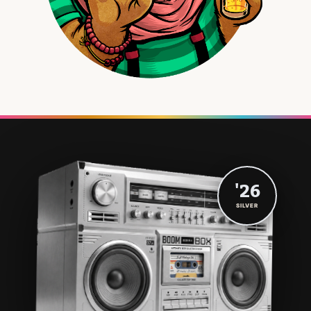
'26
SILVER