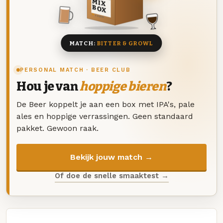
MIX
BOX
8 BIEREN
MATCH:
BITTER & GROWL
PERSONAL MATCH · BEER CLUB
Hou je van
hoppige bieren
?
De Beer koppelt je aan een box met IPA's, pale
ales en hoppige verrassingen. Geen standaard
pakket. Gewoon raak.
Bekijk jouw match →
Of doe de snelle smaaktest →