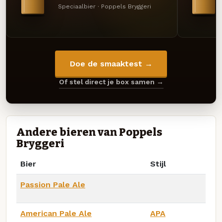
Speciaalbier · Poppels Bryggeri
Doe de smaaktest →
Of stel direct je box samen →
Andere bieren van Poppels
Bryggeri
Bier
Stijl
Passion Pale Ale
American Pale Ale
APA