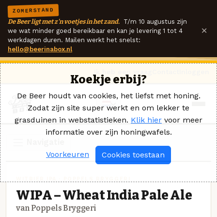
ZOMERSTAND
De Beer ligt met z'n voetjes in het zand.
T/m 10 augustus zijn
×
we wat minder goed bereikbaar en kan je levering 1 tot 4
werkdagen duren. Mailen werkt het snelst:
hello@beerinabox.nl
Ik heb een vraag
Contact
Inloggen
Koekje erbij?
De Beer houdt van cookies, het liefst met honing.
Zodat zijn site super werkt en om lekker te
grasduinen in webstatistieken.
Klik hier
voor meer
informatie over zijn honingwafels.
Navigatie
Voorkeuren
Cookies toestaan
WITBIER IPA · POPPELS BRYGGERI
WIPA – Wheat India Pale Ale
van Poppels Bryggeri