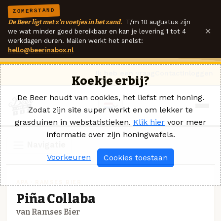
ZOMERSTAND
De Beer ligt met z'n voetjes in het zand.
T/m 10 augustus zijn
×
we wat minder goed bereikbaar en kan je levering 1 tot 4
werkdagen duren. Mailen werkt het snelst:
hello@beerinabox.nl
Ik heb een vraag
Contact
Inloggen
Koekje erbij?
De Beer houdt van cookies, het liefst met honing.
Zodat zijn site super werkt en om lekker te
grasduinen in webstatistieken.
Klik hier
voor meer
informatie over zijn honingwafels.
Navigatie
Voorkeuren
Cookies toestaan
APA · RAMSES BIER
Piña Collaba
van Ramses Bier