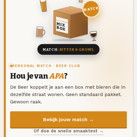
MATCH
DEZE MAAND
MIX
BOX
8 BIEREN
MATCH:
BITTER & GROWL
PERSONAL MATCH · BEER CLUB
Hou je van
APA
?
De Beer koppelt je aan een box met bieren die in
dezelfde straat wonen. Geen standaard pakket.
Gewoon raak.
Bekijk jouw match →
Of doe de snelle smaaktest →