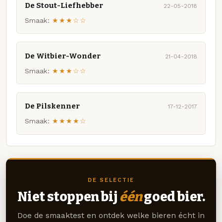
De Stout-Liefhebber
22-05-2018
Smaak:
★★★☆☆
De Witbier-Wonder
21-04-2018
Smaak:
★★★☆☆
De Pilskenner
17-12-2017
Smaak:
★★★★☆
DE SELECTIE
Niet stoppen bij
één
goed bier.
Doe de smaaktest en ontdek welke bieren écht in