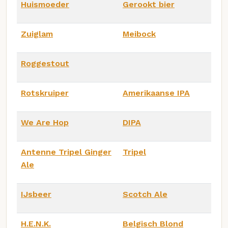
Huismoeder
Gerookt bier
Zuiglam
Meibock
Roggestout
Rotskruiper
Amerikaanse IPA
We Are Hop
DIPA
Antenne Tripel Ginger
Tripel
Ale
IJsbeer
Scotch Ale
H.E.N.K.
Belgisch Blond