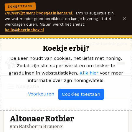
ZOMERSTAND
De Beer ligt met z'n voetjes in het zand.
T/m 10 augustus zijn
×
we wat minder goed bereikbaar en kan je levering 1 tot 4
werkdagen duren. Mailen werkt het snelst:
hello@beerinabox.nl
Ik heb een vraag
Contact
Inloggen
Koekje erbij?
De Beer houdt van cookies, het liefst met honing.
Zodat zijn site super werkt en om lekker te
grasduinen in webstatistieken.
Klik hier
voor meer
informatie over zijn honingwafels.
Navigatie
Voorkeuren
Cookies toestaan
RED ALE · RATSHERRN BRAUEREI
Altonaer Rotbier
van Ratsherrn Brauerei