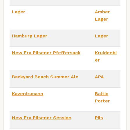
Lager
Amber
Lager
Hamburg Lager
Lager
New Era Pilsener Pfeffersack
Kruidenbi
er
Backyard Beach Summer Ale
APA
Kaventsmann
Baltic
Porter
New Era Pilsener Session
Pils