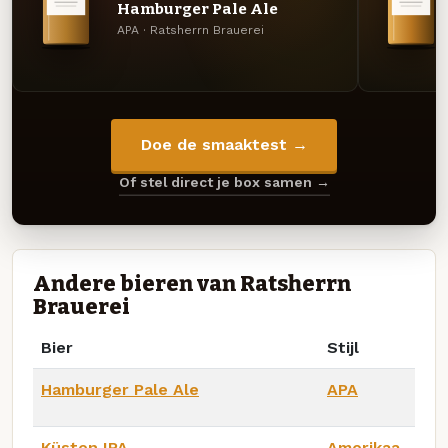
Hamburger Pale Ale
APA · Ratsherrn Brauerei
Doe de smaaktest →
Of stel direct je box samen →
Andere bieren van Ratsherrn
Brauerei
Bier
Stijl
Hamburger Pale Ale
APA
Küsten IPA
Amerikaa