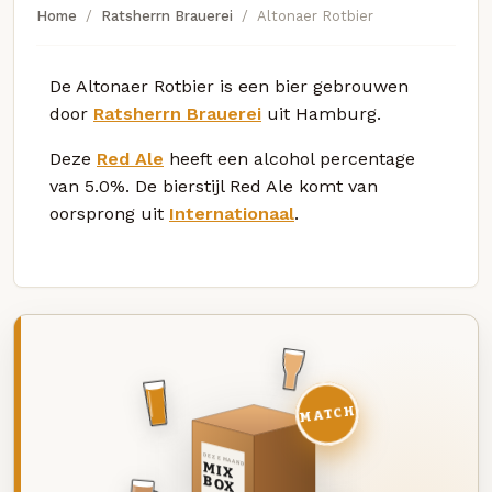
Home
Ratsherrn Brauerei
Altonaer Rotbier
De Altonaer Rotbier is een bier gebrouwen
door
Ratsherrn Brauerei
uit Hamburg.
Deze
Red Ale
heeft een alcohol percentage
van 5.0%. De bierstijl Red Ale komt van
oorsprong uit
Internationaal
.
MATCH
DEZE MAAND
MIX
BOX