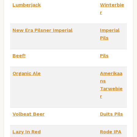
Lumberjack
Winterbie
r
New Era Pilsner Imperial
Imperial
Pils
Beef!
Pils
Organic Ale
Amerikaa
ns
Tarwebie
r
Volbeat Beer
Duits Pils
Lazy In Red
Rode IPA