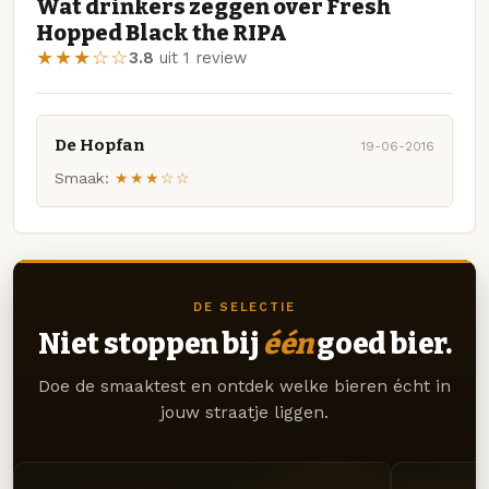
Wat drinkers zeggen over Fresh
Hopped Black the RIPA
★★★☆☆
3.8
uit 1 review
De Hopfan
19-06-2016
Smaak:
★★★☆☆
DE SELECTIE
Niet stoppen bij
één
goed bier.
Doe de smaaktest en ontdek welke bieren écht in
jouw straatje liggen.