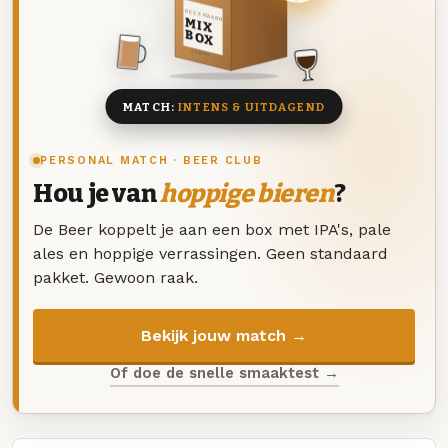
DEZE MAAND
MIX
BOX
8 BIEREN
MATCH:
INTENS & UITDAGEND
PERSONAL MATCH · BEER CLUB
Hou je van
hoppige bieren
?
De Beer koppelt je aan een box met IPA's, pale
ales en hoppige verrassingen. Geen standaard
pakket. Gewoon raak.
Bekijk jouw match →
Of doe de snelle smaaktest →