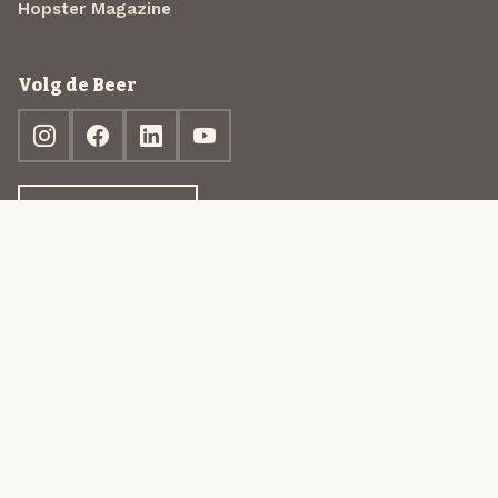
Hopster Magazine
Volg de Beer
Ontdek jouw box
© 2013-2026 Beer in a Box BV