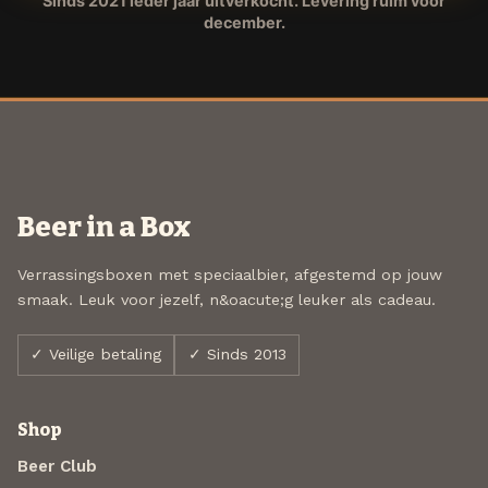
Sinds 2021 ieder jaar uitverkocht. Levering ruim voor
december.
Beer in a Box
Verrassingsboxen met speciaalbier, afgestemd op jouw
smaak. Leuk voor jezelf, n&oacute;g leuker als cadeau.
✓ Veilige betaling
✓ Sinds 2013
Shop
Beer Club