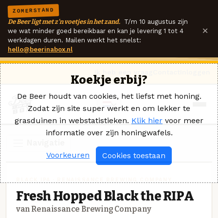
ZOMERSTAND
De Beer ligt met z'n voetjes in het zand.
T/m 10 augustus zijn
×
we wat minder goed bereikbaar en kan je levering 1 tot 4
werkdagen duren. Mailen werkt het snelst:
hello@beerinabox.nl
Ik heb een vraag
Contact
Inloggen
Koekje erbij?
De Beer houdt van cookies, het liefst met honing.
Zodat zijn site super werkt en om lekker te
grasduinen in webstatistieken.
Klik hier
voor meer
informatie over zijn honingwafels.
Navigatie
Voorkeuren
Cookies toestaan
BLACK IPA · RENAISSANCE BREWING COMPANY
Fresh Hopped Black the RIPA
van Renaissance Brewing Company