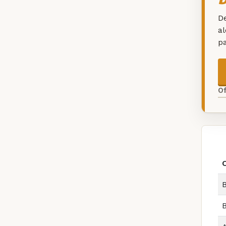
De
a
p
O
B