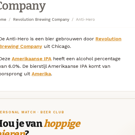
Company
ome
Revolution Brewing Company
Anti-Hero
De Anti-Hero is een bier gebrouwen door
Revolution
Brewing Company
uit Chicago.
Deze
Amerikaanse IPA
heeft een alcohol percentage
van 6.0%. De bierstijl Amerikaanse IPA komt van
oorsprong uit
Amerika
.
ERSONAL MATCH · BEER CLUB
Hou je van
hoppige
bieren
?