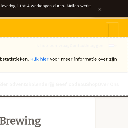
levering 1 tot 4 werkdagen duren. Mailen werkt
×
Ik heb een vraag
Contact
Inloggen
bstatistieken.
Klik hier
voor meer informatie over zijn
Bier adventskalender
Geef cadeau
Shop
Over Ons
 Brewing