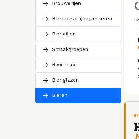
Brouwerijen
Bierproeverij organiseren
H
Bierstijlen
Smaakgroepen
Beer map
Bier glazen
Bieren
P