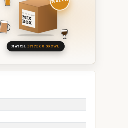
MATCH
DEZE MAAND
MIX
BOX
8 BIEREN
MATCH:
BITTER & GROWL