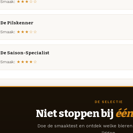
Smaak:
★★★☆☆
De Pilskenner
Smaak:
★★★☆☆
De Saison-Specialist
Smaak:
★★★★☆
DE SELECTIE
Niet stoppen bij
één
Doe de smaaktest en ontdek welke bieren 
liggen.