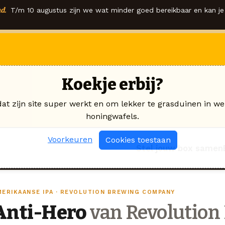
d.
T/m 10 augustus zijn we wat minder goed bereikbaar en kan je 
Koekje erbij?
dat zijn site super werkt en om lekker te grasduinen in we
honingwafels.
Voorkeuren
Cookies toestaan
Stel jouw box samen
MERIKAANSE IPA · REVOLUTION BREWING COMPANY
Anti-Hero
van Revolution