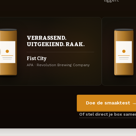
VERRASSEND.
UITGEKIEND. RAAK.
Fist City
APA · Revolution Brewing Company
Doe de smaaktest 
Of stel direct je box sam