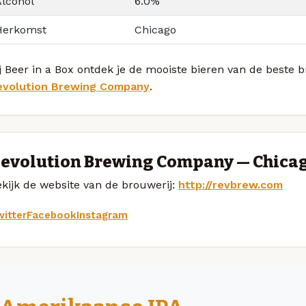
Alcohol
6.0%
Herkomst
Chicago
j Beer in a Box ontdek je de mooiste bieren van de beste 
evolution Brewing Company
.
evolution Brewing Company — Chica
kijk de website van de brouwerij:
http://revbrew.com
itter
Facebook
Instagram