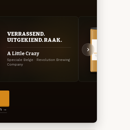
VERRASSEND.
VER
UITGEKIEND. RAAK.
UIT
A Little Crazy
Hazy
Speciale Belge · Revolution Brewing
Specia
Company
Compa
→
en →