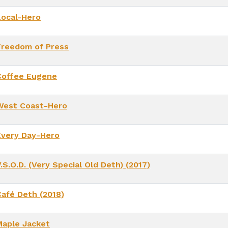
Local-Hero
Freedom of Press
Coffee Eugene
West Coast-Hero
Every Day-Hero
.S.O.D. (Very Special Old Deth) (2017)
Café Deth (2018)
Maple Jacket