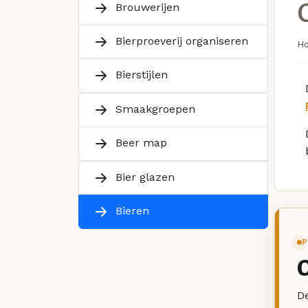
Brouwerijen
Bierproeverij organiseren
H
Bierstijlen
Smaakgroepen
Beer map
Bier glazen
Bieren
P
De