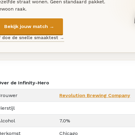
ezelfde straat wonen. Geen standaard pakket.
ewoon raak.
Bekijk jouw match →
f doe de snelle smaaktest →
Over de Infinity-Hero
Brouwer
Revolution Brewing Company
ierstijl
Alcohol
7.0%
Herkomst
Chicago