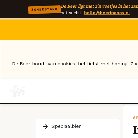
De Beer ligt met z'n voetjes in het zan
ZOMERSTAND
het snelst:
hello@beerinabox.nl
De Beer houdt van cookies, het liefst met honing. Zo
S
Speciaalbier