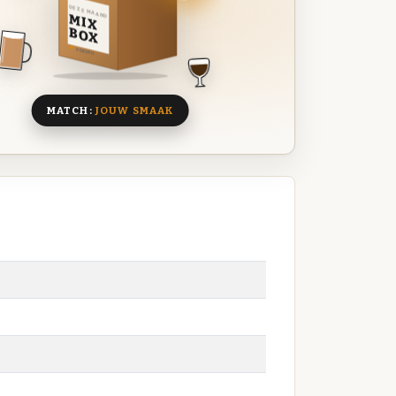
DEZE MAAND
MIX
BOX
8 BIEREN
MATCH:
JOUW SMAAK