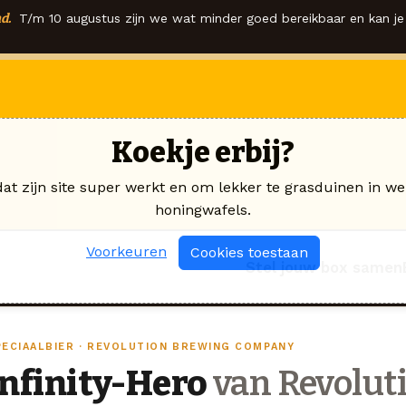
d.
T/m 10 augustus zijn we wat minder goed bereikbaar en kan je 
Koekje erbij?
dat zijn site super werkt en om lekker te grasduinen in we
honingwafels.
Voorkeuren
Cookies toestaan
Stel jouw box samen
PECIAALBIER · REVOLUTION BREWING COMPANY
Infinity-Hero
van Revolut