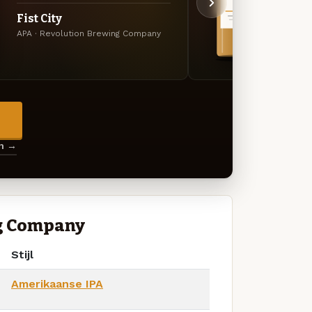
A Lit
Fist City
Specia
APA · Revolution Brewing Company
Compa
→
en →
ng Company
Stijl
Amerikaanse IPA