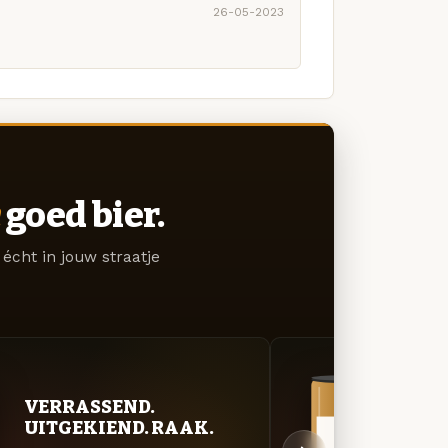
26-05-2023
goed bier.
écht in jouw straatje
VER
VERRASSEND.
UIT
UITGEKIEND. RAAK.