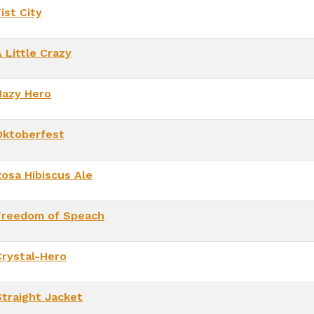
ist City
 Little Crazy
Hazy Hero
Oktoberfest
Rosa Hibiscus Ale
Freedom of Speach
Crystal-Hero
Straight Jacket