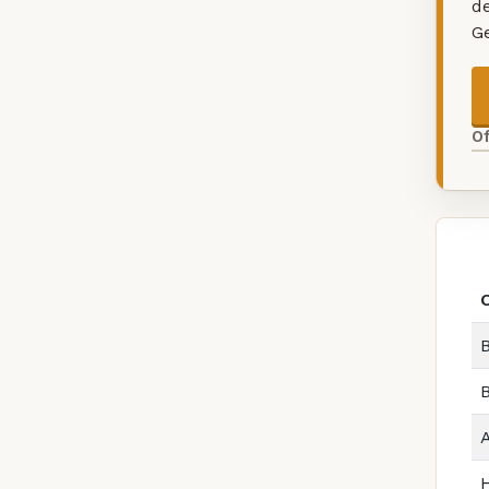
d
G
O
B