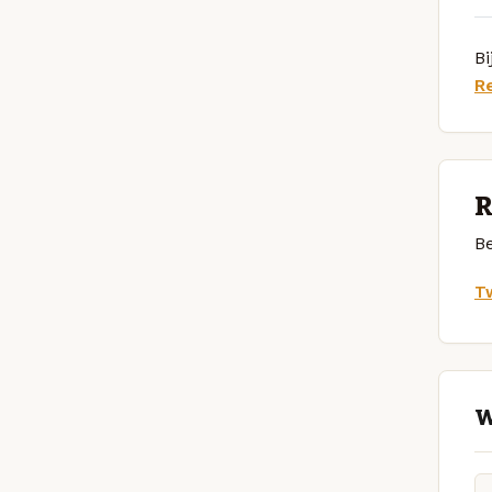
Bi
R
R
Be
Tw
W