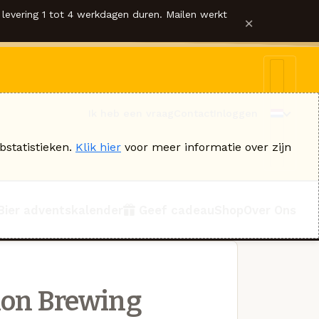
levering 1 tot 4 werkdagen duren. Mailen werkt
×
Ik heb een vraag
Contact
Inloggen
bstatistieken.
Klik hier
voor meer informatie over zijn
Bier adventskalender
Geef cadeau
Shop
Over Ons
ion Brewing