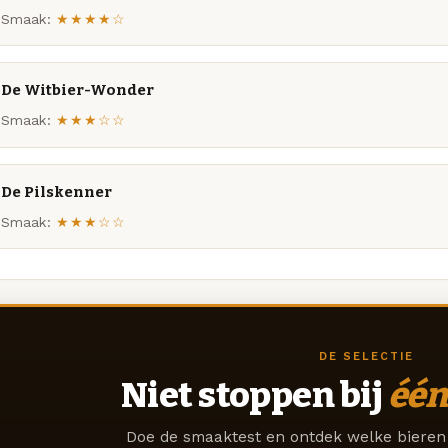
Smaak:
★★★★☆
De Witbier-Wonder
Smaak:
★★★☆☆
De Pilskenner
Smaak:
★★★☆☆
DE SELECTIE
Niet stoppen bij
één
Doe de smaaktest en ontdek welke bieren 