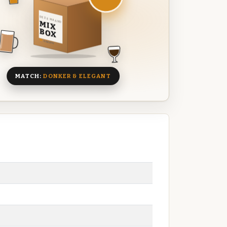
DEZE MAAND
MIX
BOX
8 BIEREN
MATCH:
DONKER & ELEGANT