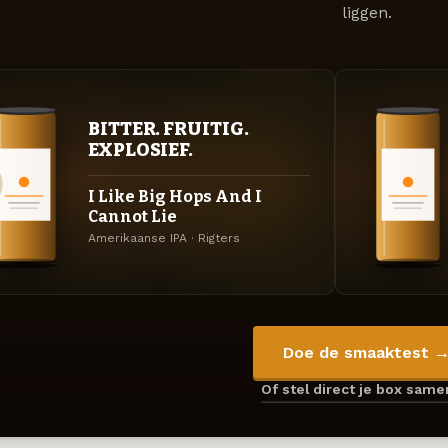
liggen.
BITTER. FRUITIG.
EXPLOSIEF.
I Like Big Hops And I
Cannot Lie
Amerikaanse IPA · Rigters
Doe de smaaktest 
Of stel direct je box sam