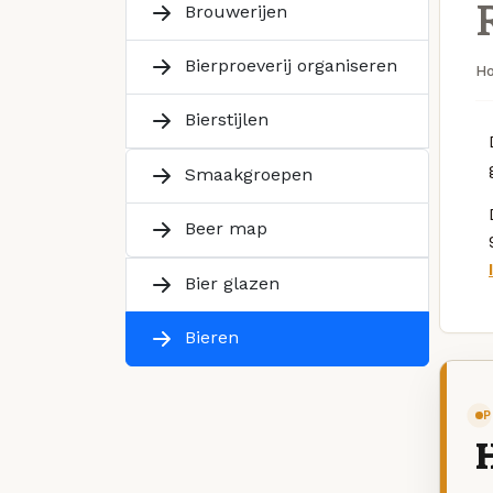
Brouwerijen
Bierproeverij organiseren
H
Bierstijlen
Smaakgroepen
Beer map
Bier glazen
Bieren
P