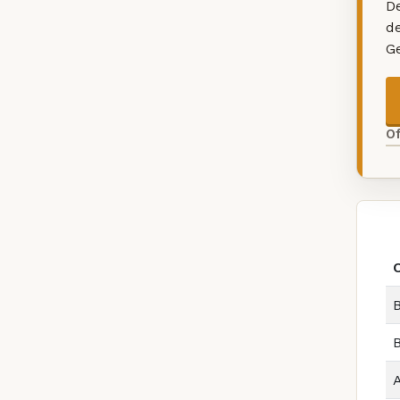
De
d
G
O
B