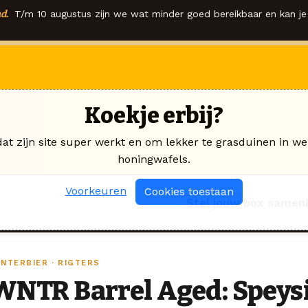
d.
T/m 10 augustus zijn we wat minder goed bereikbaar en kan je 
Koekje erbij?
dat zijn site super werkt en om lekker te grasduinen in we
honingwafels.
Voorkeuren
Cookies toestaan
Stel jouw box samen
INTERBIER · RIGTERS
WNTR Barrel Aged: Speys