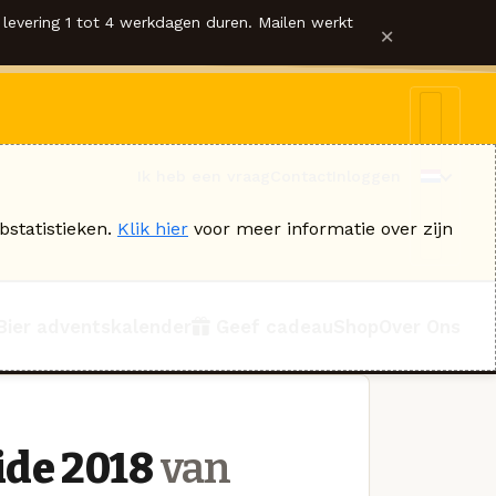
levering 1 tot 4 werkdagen duren. Mailen werkt
×
Ik heb een vraag
Contact
Inloggen
bstatistieken.
Klik hier
voor meer informatie over zijn
Bier adventskalender
Geef cadeau
Shop
Over Ons
ide 2018
van