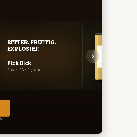
BITTER. FRUITIG.
GOU
EXPLOSIEF.
ZAC
Ptch Blck
Buur
Black IPA · Rigters
Tripel 
→
en →