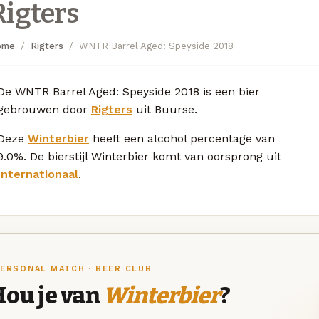
Rigters
ome
Rigters
WNTR Barrel Aged: Speyside 2018
De WNTR Barrel Aged: Speyside 2018 is een bier
gebrouwen door
Rigters
uit Buurse.
Deze
Winterbier
heeft een alcohol percentage van
9.0%. De bierstijl Winterbier komt van oorsprong uit
Internationaal
.
ERSONAL MATCH · BEER CLUB
Hou je van
Winterbier
?