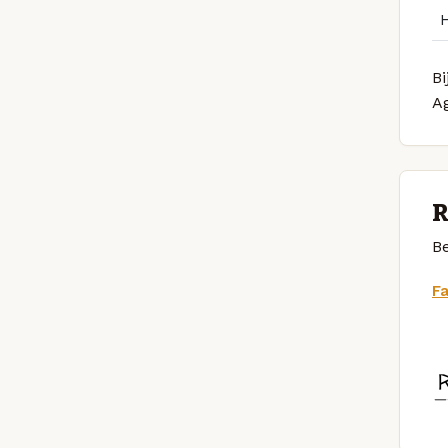
Bi
A
R
Be
F