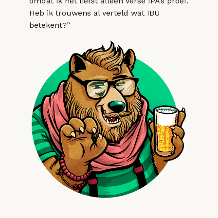
omdat ik het liefst alleen verse IPA’s proef.
Heb ik trouwens al verteld wat IBU
betekent?”