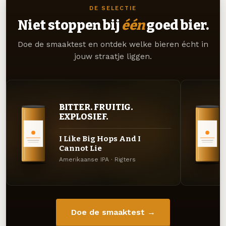
DE SELECTIE
Niet stoppen bij
één
goed bier.
Doe de smaaktest en ontdek welke bieren écht in
jouw straatje liggen.
BITTER. FRUITIG.
EXPLOSIEF.
I Like Big Hops And I
Cannot Lie
Amerikaanse IPA · Rigters
Doe de smaaktest →