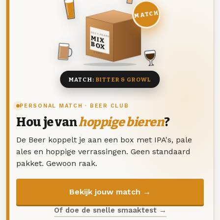
MATCH
DEZE MAAND
MIX
BOX
8 BIEREN
MATCH:
BITTER & GROWL
PERSONAL MATCH · BEER CLUB
Hou je van
hoppige bieren
?
De Beer koppelt je aan een box met IPA's, pale
ales en hoppige verrassingen. Geen standaard
pakket. Gewoon raak.
Bekijk jouw match →
Of doe de snelle smaaktest →