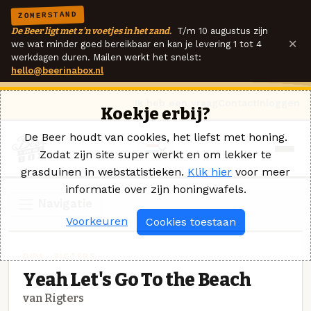
ZOMERSTAND
De Beer ligt met z'n voetjes in het zand.
T/m 10 augustus zijn
×
we wat minder goed bereikbaar en kan je levering 1 tot 4
werkdagen duren. Mailen werkt het snelst:
hello@beerinabox.nl
Ik heb een vraag
Contact
Inloggen
Koekje erbij?
De Beer houdt van cookies, het liefst met honing.
Zodat zijn site super werkt en om lekker te
grasduinen in webstatistieken.
Klik hier
voor meer
informatie over zijn honingwafels.
Navigatie
Voorkeuren
Cookies toestaan
DIPA · RIGTERS
Yeah Let's Go To the Beach
van Rigters