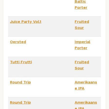
Baltic
Porter
Juice Party Vol.1
Fruited
Sour
Oersted
Imperial
Porter
Tutti Frutti
Fruited
Sour
Round Trip
Amerikaans
e IPA
Round Trip
Amerikaans
e IPA