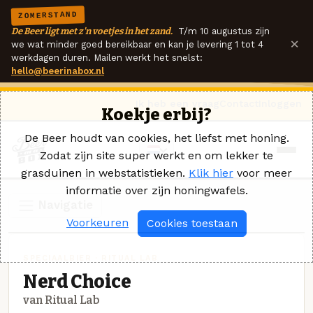
ZOMERSTAND
De Beer ligt met z'n voetjes in het zand.
T/m 10 augustus zijn
×
we wat minder goed bereikbaar en kan je levering 1 tot 4
werkdagen duren. Mailen werkt het snelst:
hello@beerinabox.nl
Ik heb een vraag
Contact
Inloggen
Koekje erbij?
De Beer houdt van cookies, het liefst met honing.
Zodat zijn site super werkt en om lekker te
grasduinen in webstatistieken.
Klik hier
voor meer
informatie over zijn honingwafels.
Navigatie
Voorkeuren
Cookies toestaan
SPECIAALBIER · RITUAL LAB
Nerd Choice
van Ritual Lab