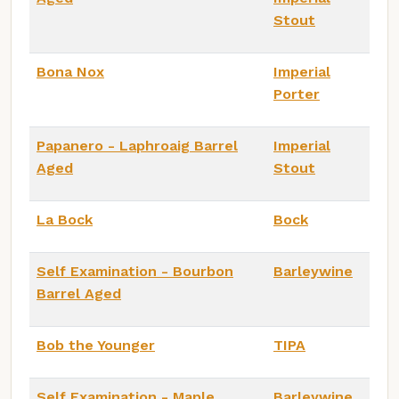
Stout
Bona Nox
Imperial
Porter
Papanero - Laphroaig Barrel
Imperial
Aged
Stout
La Bock
Bock
Self Examination - Bourbon
Barleywine
Barrel Aged
Bob the Younger
TIPA
Self Examination - Maple
Barleywine