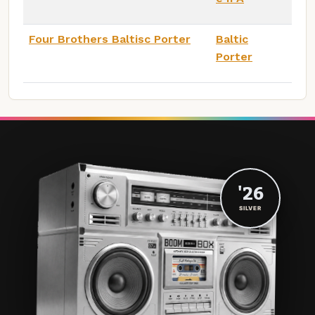
Four Brothers Baltisc Porter
Baltic
Porter
'26
SILVER