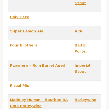
Stout
Holy Haze
Super Lemon Ale
APA
Four Brothers
Baltic
Porter
Papanero - Rum Barrel Aged
Imperial
Stout
Ritual Pils
Made by Human - Bourbon BA
Barleywine
Dark Barleywine