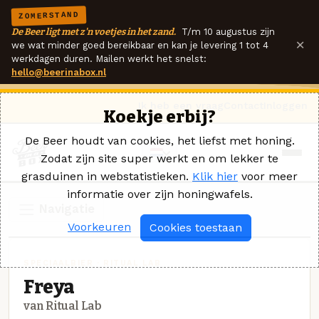
ZOMERSTAND
De Beer ligt met z'n voetjes in het zand.
T/m 10 augustus zijn
×
we wat minder goed bereikbaar en kan je levering 1 tot 4
werkdagen duren. Mailen werkt het snelst:
hello@beerinabox.nl
Ik heb een vraag
Contact
Inloggen
Koekje erbij?
De Beer houdt van cookies, het liefst met honing.
Zodat zijn site super werkt en om lekker te
grasduinen in webstatistieken.
Klik hier
voor meer
informatie over zijn honingwafels.
Navigatie
Voorkeuren
Cookies toestaan
SPECIAALBIER · RITUAL LAB
Freya
van Ritual Lab