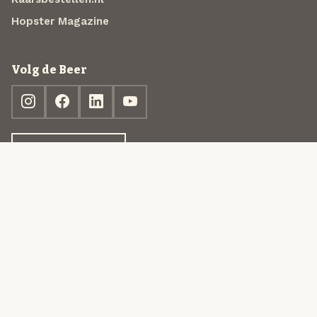
Hopster Magazine
Volg de Beer
Ontdek jouw box
© 2013-2026 Beer in a Box BV