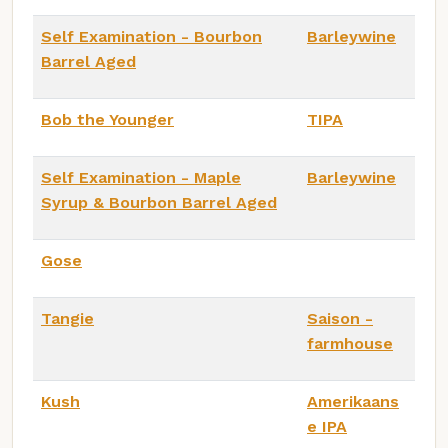
Self Examination - Bourbon
Barleywine
Barrel Aged
Bob the Younger
TIPA
Self Examination - Maple
Barleywine
Syrup & Bourbon Barrel Aged
Gose
Tangie
Saison -
farmhouse
Kush
Amerikaans
e IPA