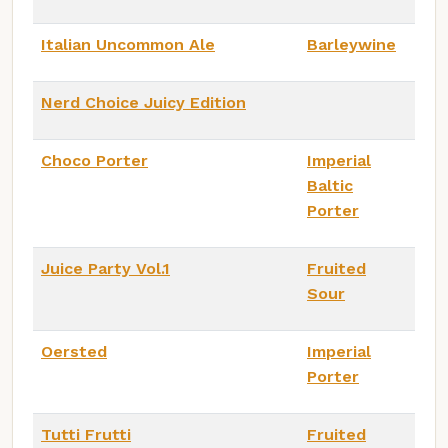
Italian Uncommon Ale
Barleywine
Nerd Choice Juicy Edition
Choco Porter
Imperial
Baltic
Porter
Juice Party Vol.1
Fruited
Sour
Oersted
Imperial
Porter
Tutti Frutti
Fruited