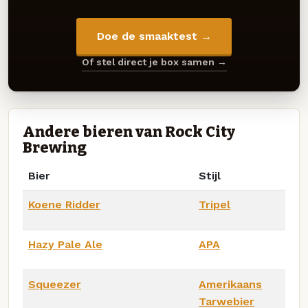
Doe de smaaktest →
Of stel direct je box samen →
Andere bieren van Rock City
Brewing
Bier
Stijl
Koene Ridder
Tripel
Hazy Pale Ale
APA
Squeezer
Amerikaans
Tarwebier