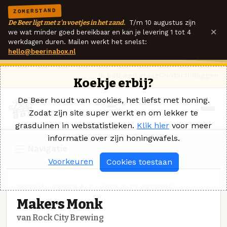
ZOMERSTAND
De Beer ligt met z'n voetjes in het zand.
T/m 10 augustus zijn
×
we wat minder goed bereikbaar en kan je levering 1 tot 4
werkdagen duren. Mailen werkt het snelst:
hello@beerinabox.nl
Ik heb een vraag
Contact
Inloggen
Koekje erbij?
De Beer houdt van cookies, het liefst met honing.
Zodat zijn site super werkt en om lekker te
grasduinen in webstatistieken.
Klik hier
voor meer
informatie over zijn honingwafels.
Navigatie
Voorkeuren
Cookies toestaan
IMPERIAL BROWN ALE · ROCK CITY BREWING
Makers Monk
van Rock City Brewing