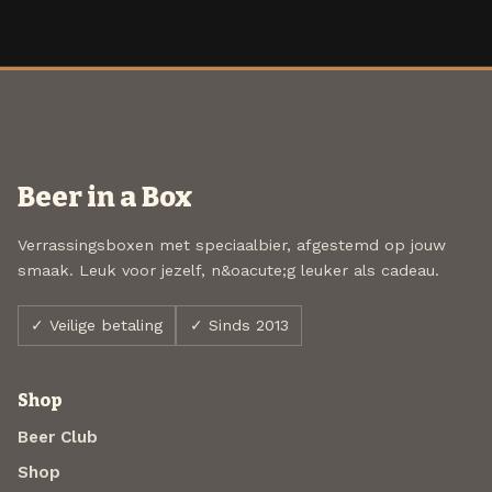
Beer in a Box
Verrassingsboxen met speciaalbier, afgestemd op jouw
smaak. Leuk voor jezelf, n&oacute;g leuker als cadeau.
✓ Veilige betaling
✓ Sinds 2013
Shop
Beer Club
Shop