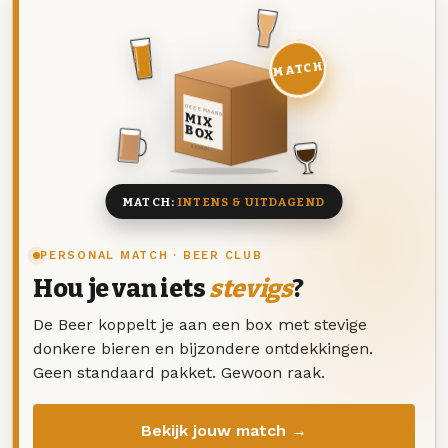
MATCH
DEZE MAAND
MIX
BOX
8 BIEREN
MATCH:
INTENS & UITDAGEND
PERSONAL MATCH · BEER CLUB
Hou je van iets
stevigs
?
De Beer koppelt je aan een box met stevige
donkere bieren en bijzondere ontdekkingen.
Geen standaard pakket. Gewoon raak.
Bekijk jouw match →