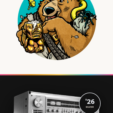
'26
SILVER