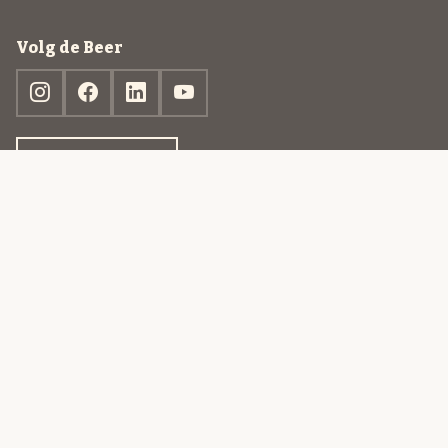
Volg de Beer
Ontdek jouw box
© 2013-2026 Beer in a Box BV