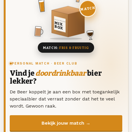
MATCH
DEZE MAAND
MIX
BOX
8 BIEREN
MATCH:
FRIS & FRUITIG
PERSONAL MATCH · BEER CLUB
Vind je
doordrinkbaar
bier
lekker?
De Beer koppelt je aan een box met toegankelijk
speciaalbier dat verrast zonder dat het te veel
wordt. Gewoon raak.
Bekijk jouw match →