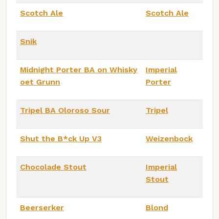
Scotch Ale
Scotch Ale
Snik
Midnight Porter BA on Whisky
Imperial
oet Grunn
Porter
Tripel BA Oloroso Sour
Tripel
Shut the B*ck Up V3
Weizenbock
Chocolade Stout
Imperial
Stout
Beerserker
Blond