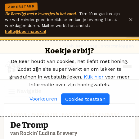
ZOMERSTAND
De Beer ligt met z'n voetjes in het zand.
T/m 10 augustus zijn
×
we wat minder goed bereikbaar en kan je levering 1 tot 4
werkdagen duren. Mailen werkt het snelst:
hello@beerinabox.nl
Ik heb een vraag
Contact
Inloggen
Koekje erbij?
De Beer houdt van cookies, het liefst met honing.
Zodat zijn site super werkt en om lekker te
grasduinen in webstatistieken.
Klik hier
voor meer
informatie over zijn honingwafels.
Navigatie
Voorkeuren
Cookies toestaan
SAISON - FARMHOUSE · ROCKIN' LUDINA BREWERY
De Tromp
van Rockin' Ludina Brewery