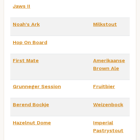
Jaws II
Noah's Ark
Milkstout
Hop On Board
First Mate
Amerikaanse
Brown Ale
Grunneger Session
Fruitbier
Berend Bockje
Weizenbock
Hazelnut Dome
Imperial
Pastrystout