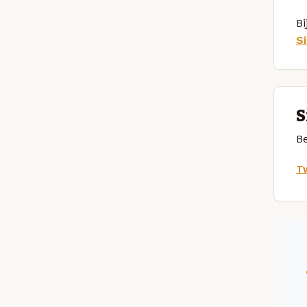
Bi
S
S
Be
Tw