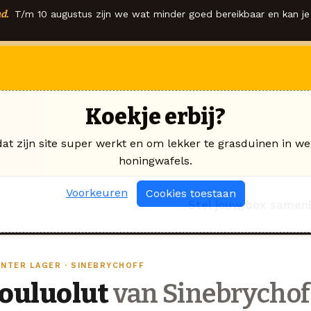
d.
T/m 10 augustus zijn we wat minder goed bereikbaar en kan je 
Koekje erbij?
dat zijn site super werkt en om lekker te grasduinen in we
honingwafels.
Voorkeuren
Cookies toestaan
Stel jouw box samen
INTER LAGER · SINEBRYCHOFF
Jouluolut
van Sinebrychof