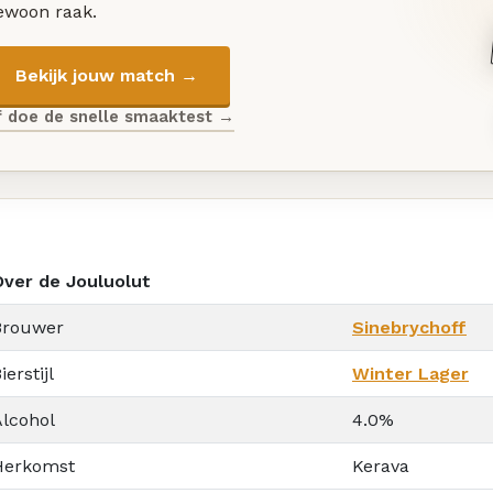
ewoon raak.
Bekijk jouw match →
f doe de snelle smaaktest →
Over de Jouluolut
Brouwer
Sinebrychoff
ierstijl
Winter Lager
Alcohol
4.0%
Herkomst
Kerava