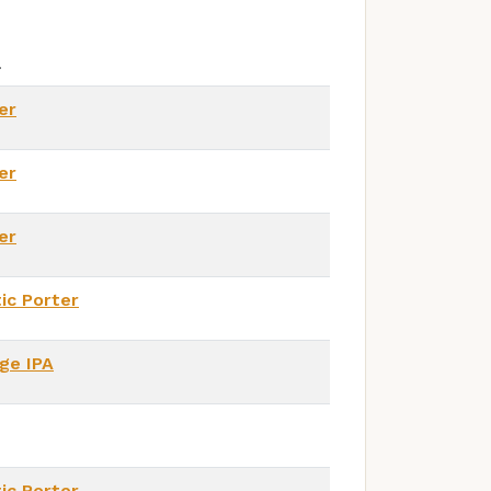
l
er
er
er
tic Porter
ge IPA
tic Porter