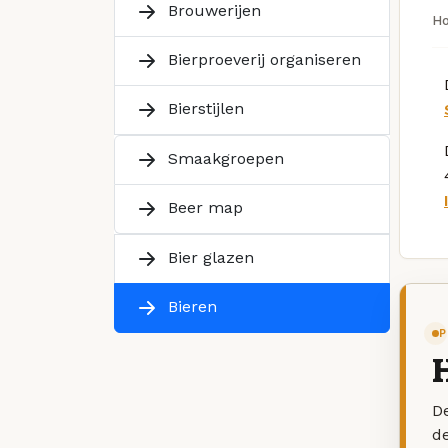
Brouwerijen
H
Bierproeverij organiseren
Bierstijlen
Smaakgroepen
Beer map
Bier glazen
Bieren
P
De
d