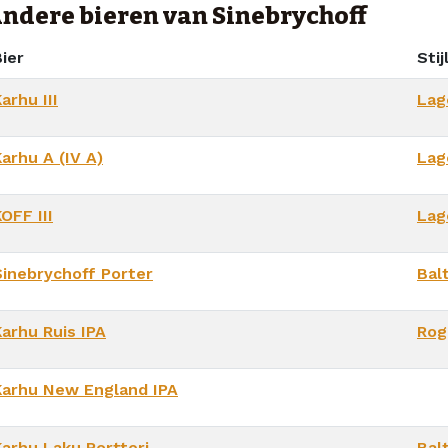
ndere bieren van Sinebrychoff
ier
Stij
arhu III
Lag
arhu A (IV A)
Lag
OFF III
Lag
Sinebrychoff Porter
Bal
Karhu Ruis IPA
Rog
Karhu New England IPA
Karhu Laku Portteri
Bal