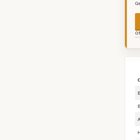
G
O
B