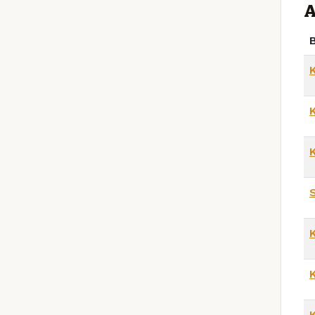
A
B
K
K
K