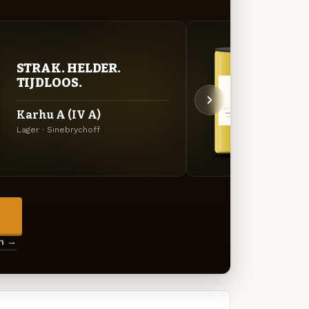
STRAK. HELDER.
STR
TIJDLOOS.
TIJ
Karhu A (IV A)
KOFF
Lager · Sinebrychoff
Lager 
→
en →