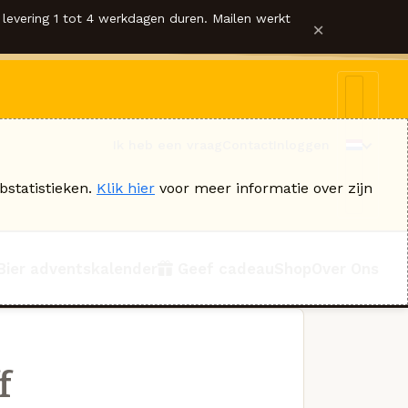
levering 1 tot 4 werkdagen duren. Mailen werkt
×
Ik heb een vraag
Contact
Inloggen
bstatistieken.
Klik hier
voor meer informatie over zijn
Bier adventskalender
Geef cadeau
Shop
Over Ons
f