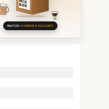
MIX
BOX
8 BIEREN
MATCH:
DONKER & ELEGANT