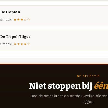
De Hopfan
Smaak:
★★★☆☆
De Tripel-Tijger
Smaak:
★★★★☆
DE SELECTIE
Niet stoppen bij
één
Doe de smaaktest en ontdek welke bieren 
liggen.