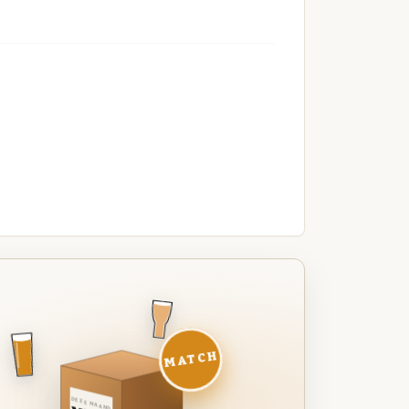
MATCH
DEZE MAAND