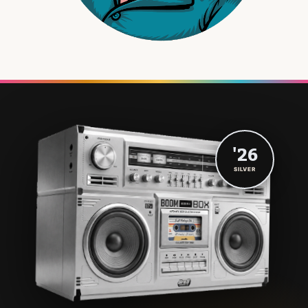
'26
SILVER