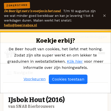
ZOMERSTAND
De Beer ligt met z'n voetjes in het zand.
T/m 10 augustus zijn
×
we wat minder goed bereikbaar en kan je levering 1 tot 4
werkdagen duren. Mailen werkt het snelst:
hello@beerinabox.nl
Ik heb een vraag
Contact
Inloggen
Koekje erbij?
De Beer houdt van cookies, het liefst met honing.
Zodat zijn site super werkt en om lekker te
grasduinen in webstatistieken.
Klik hier
voor meer
informatie over zijn honingwafels.
Navigatie
Voorkeuren
Cookies toestaan
EISBOCK · SNAB BIERBROUWERS
IJsbok Hout (2016)
van SNAB Bierbrouwers