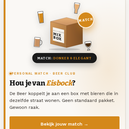
MATCH
DEZE MAAND
MIX
BOX
8 BIEREN
MATCH:
DONKER & ELEGANT
PERSONAL MATCH · BEER CLUB
Hou je van
Eisbock
?
De Beer koppelt je aan een box met bieren die in
dezelfde straat wonen. Geen standaard pakket.
Gewoon raak.
Bekijk jouw match →