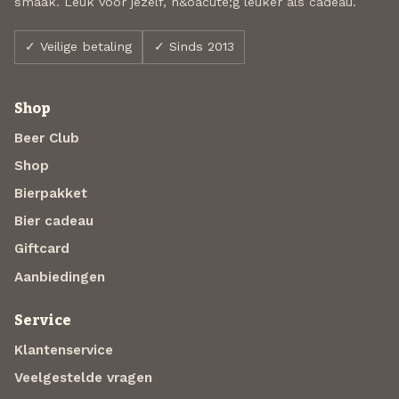
smaak. Leuk voor jezelf, n&oacute;g leuker als cadeau.
✓ Veilige betaling
✓ Sinds 2013
Shop
Beer Club
Shop
Bierpakket
Bier cadeau
Giftcard
Aanbiedingen
Service
Klantenservice
Veelgestelde vragen