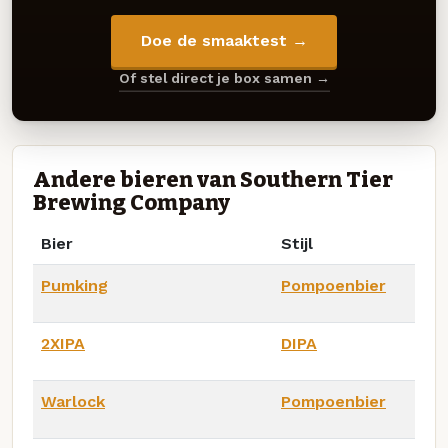
Doe de smaaktest →
Of stel direct je box samen →
Andere bieren van Southern Tier
Brewing Company
Bier
Stijl
Pumking
Pompoenbier
2XIPA
DIPA
Warlock
Pompoenbier