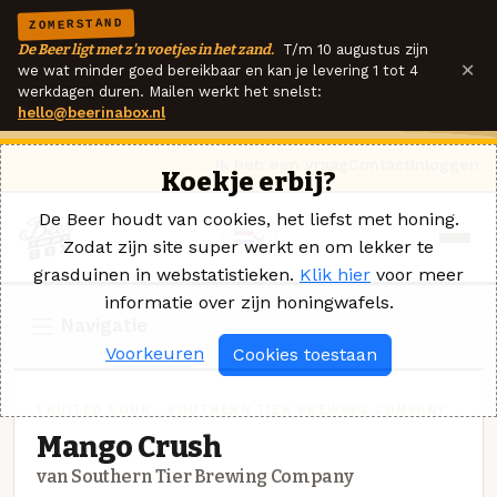
ZOMERSTAND
De Beer ligt met z'n voetjes in het zand.
T/m 10 augustus zijn
×
we wat minder goed bereikbaar en kan je levering 1 tot 4
werkdagen duren. Mailen werkt het snelst:
hello@beerinabox.nl
Ik heb een vraag
Contact
Inloggen
Koekje erbij?
De Beer houdt van cookies, het liefst met honing.
Zodat zijn site super werkt en om lekker te
grasduinen in webstatistieken.
Klik hier
voor meer
informatie over zijn honingwafels.
Navigatie
Voorkeuren
Cookies toestaan
FRUITED SOUR · SOUTHERN TIER BREWING COMPANY
Mango Crush
van Southern Tier Brewing Company