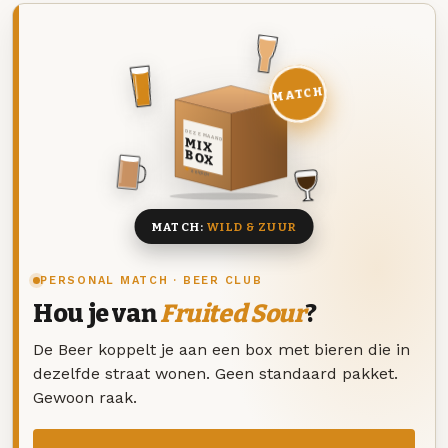
MATCH
DEZE MAAND
MIX
BOX
8 BIEREN
MATCH:
WILD & ZUUR
PERSONAL MATCH · BEER CLUB
Hou je van
Fruited Sour
?
De Beer koppelt je aan een box met bieren die in
dezelfde straat wonen. Geen standaard pakket.
Gewoon raak.