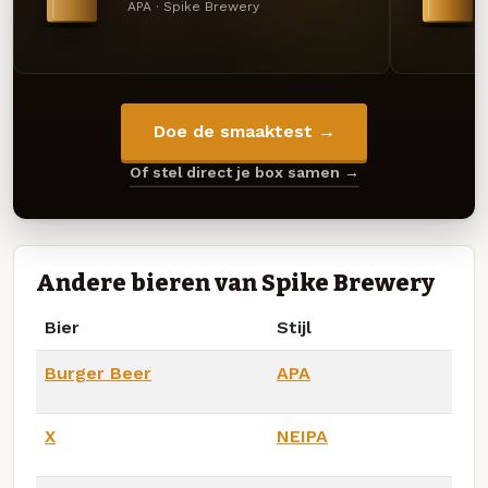
APA · Spike Brewery
Doe de smaaktest →
Of stel direct je box samen →
Andere bieren van Spike Brewery
Bier
Stijl
Burger Beer
APA
X
NEIPA