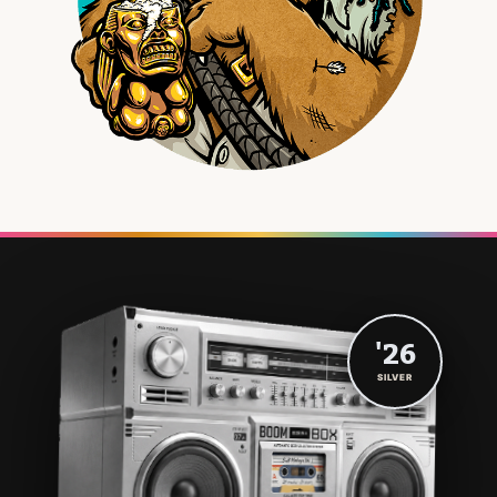
'26
SILVER