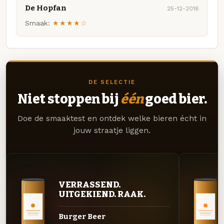
De Hopfan
25-12-2018
Smaak:
★★★★☆
DE SELECTIE
Niet stoppen bij
één
goed bier.
Doe de smaaktest en ontdek welke bieren écht in
jouw straatje liggen.
VERRASSEND.
UITGEKIEND. RAAK.
Burger Beer