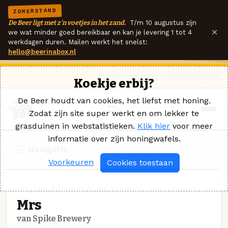
ZOMERSTAND
De Beer ligt met z'n voetjes in het zand.
T/m 10 augustus zijn
×
we wat minder goed bereikbaar en kan je levering 1 tot 4
werkdagen duren. Mailen werkt het snelst:
hello@beerinabox.nl
Ik heb een vraag
Contact
Inloggen
Koekje erbij?
De Beer houdt van cookies, het liefst met honing.
Zodat zijn site super werkt en om lekker te
grasduinen in webstatistieken.
Klik hier
voor meer
informatie over zijn honingwafels.
Navigatie
Voorkeuren
Cookies toestaan
IMPERIAL PORTER · SPIKE BREWERY
Mrs
van Spike Brewery