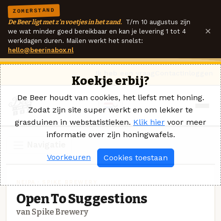
ZOMERSTAND
De Beer ligt met z'n voetjes in het zand.
T/m 10 augustus zijn
×
we wat minder goed bereikbaar en kan je levering 1 tot 4
werkdagen duren. Mailen werkt het snelst:
hello@beerinabox.nl
Ik heb een vraag
Contact
Inloggen
Koekje erbij?
De Beer houdt van cookies, het liefst met honing.
Zodat zijn site super werkt en om lekker te
grasduinen in webstatistieken.
Klik hier
voor meer
informatie over zijn honingwafels.
Navigatie
Voorkeuren
Cookies toestaan
NEIPA · SPIKE BREWERY
Open To Suggestions
van Spike Brewery