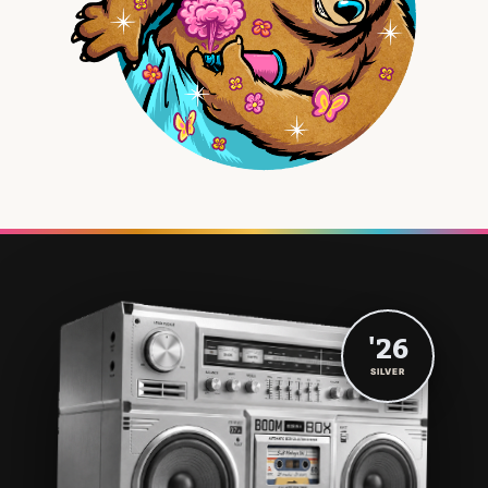
'26
SILVER