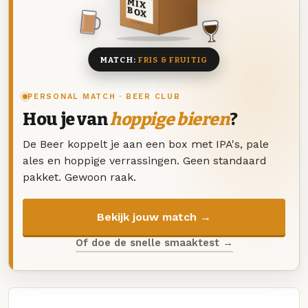
MIX
BOX
8 BIEREN
MATCH:
FRIS & FRUITIG
PERSONAL MATCH · BEER CLUB
Hou je van
hoppige bieren
?
De Beer koppelt je aan een box met IPA's, pale
ales en hoppige verrassingen. Geen standaard
pakket. Gewoon raak.
Bekijk jouw match →
Of doe de snelle smaaktest →