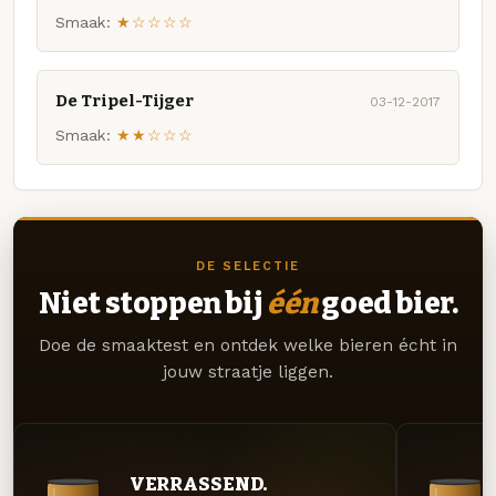
Smaak:
★☆☆☆☆
De Tripel-Tijger
03-12-2017
Smaak:
★★☆☆☆
DE SELECTIE
Niet stoppen bij
één
goed bier.
Doe de smaaktest en ontdek welke bieren écht in
jouw straatje liggen.
VERRASSEND.