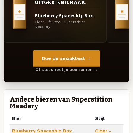
UITGEKIEND. RAAK.
Blueberry Spaceship Box
Cider - fruited · Superstition
Meadery
Doe de smaaktest →
Of stel direct je box samen →
Andere bieren van Superstition
Meadery
Bier
Stijl
Blueberry Spaceship Box
Cider -