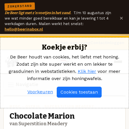
ZOMERSTAND
De Beer ligt met z'n voetjes in het zand.
T/m 10 augustus zijn
×
we wat minder goed bereikbaar en kan je levering 1 tot 4
werkdagen duren. Mailen werkt het snelst:
hello@beerinabox.nl
Ik heb een vraag
Contact
Inloggen
Koekje erbij?
De Beer houdt van cookies, het liefst met honing.
Zodat zijn site super werkt en om lekker te
grasduinen in webstatistieken.
Klik hier
voor meer
informatie over zijn honingwafels.
Navigatie
Voorkeuren
Cookies toestaan
MEDE - OVERIG · SUPERSTITION MEADERY
Chocolate Marion
van Superstition Meadery