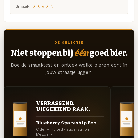
Smaak:
★★★★☆
DE SELECTIE
Niet stoppen bij
één
goed bier.
Doe de smaaktest en ontdek welke bieren écht in
jouw straatje liggen.
VERRASSEND.
UITGEKIEND. RAAK.
Blueberry Spaceship Box
Cider - fruited · Superstition
Meadery