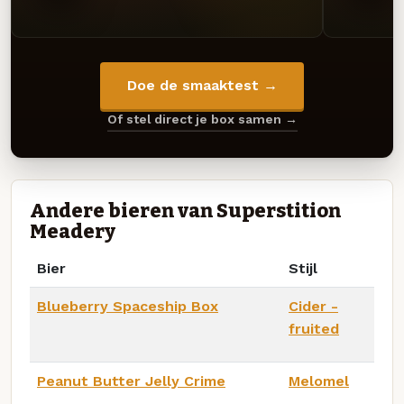
Doe de smaaktest →
Of stel direct je box samen →
Andere bieren van Superstition
Meadery
Bier
Stijl
Blueberry Spaceship Box
Cider -
fruited
Peanut Butter Jelly Crime
Melomel