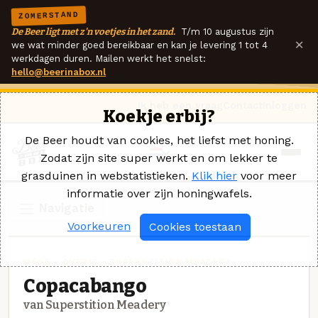
ZOMERSTAND
De Beer ligt met z'n voetjes in het zand.
T/m 10 augustus zijn
×
we wat minder goed bereikbaar en kan je levering 1 tot 4
werkdagen duren. Mailen werkt het snelst:
hello@beerinabox.nl
Ik heb een vraag
Contact
Inloggen
Koekje erbij?
De Beer houdt van cookies, het liefst met honing.
Zodat zijn site super werkt en om lekker te
grasduinen in webstatistieken.
Klik hier
voor meer
informatie over zijn honingwafels.
Navigatie
Voorkeuren
Cookies toestaan
MEDE - OVERIG · SUPERSTITION MEADERY
Copacabango
van Superstition Meadery