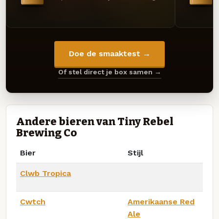
Doe de smaaktest →
Of stel direct je box samen →
Andere bieren van Tiny Rebel
Brewing Co
Bier
Stijl
Clwb Tropica
Cwtch
Amerikaanse Red
Ale