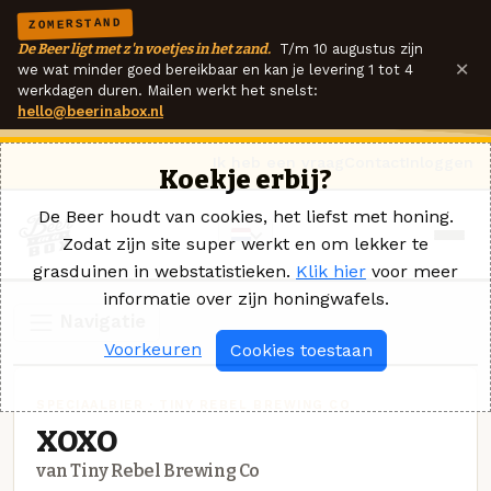
ZOMERSTAND
De Beer ligt met z'n voetjes in het zand.
T/m 10 augustus zijn
×
we wat minder goed bereikbaar en kan je levering 1 tot 4
werkdagen duren. Mailen werkt het snelst:
hello@beerinabox.nl
Ik heb een vraag
Contact
Inloggen
Koekje erbij?
De Beer houdt van cookies, het liefst met honing.
Zodat zijn site super werkt en om lekker te
grasduinen in webstatistieken.
Klik hier
voor meer
informatie over zijn honingwafels.
Navigatie
Voorkeuren
Cookies toestaan
SPECIAALBIER · TINY REBEL BREWING CO
XOXO
van Tiny Rebel Brewing Co