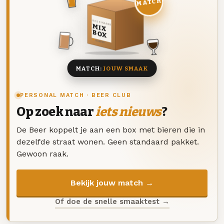
MATCH
DEZE MAAND
MIX
BOX
8 BIEREN
MATCH:
JOUW SMAAK
PERSONAL MATCH · BEER CLUB
Op zoek naar
iets nieuws
?
De Beer koppelt je aan een box met bieren die in
dezelfde straat wonen. Geen standaard pakket.
Gewoon raak.
Bekijk jouw match →
Of doe de snelle smaaktest →