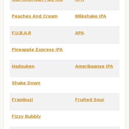
Peaches And Cream
Milkshake IPA
F.U.B.A.R
APA
Pineapple Express IPA
Hadouken
Amerikaanse IPA
Shake Down
Frambuzi
Fruited Sour
Fizzy Bubbly