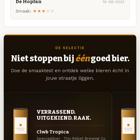
De Hopfan
10-06-2023
Smaak:
★★★☆☆
DE SELECTIE
Niet stoppen bij
één
goed bier.
Doe de smaaktest en ontdek welke bieren écht in
jouw straatje liggen.
VERRASSEND.
UITGEKIEND. RAAK.
Clwb Tropica
Speciaalbier · Tiny Rebel Brewing Co