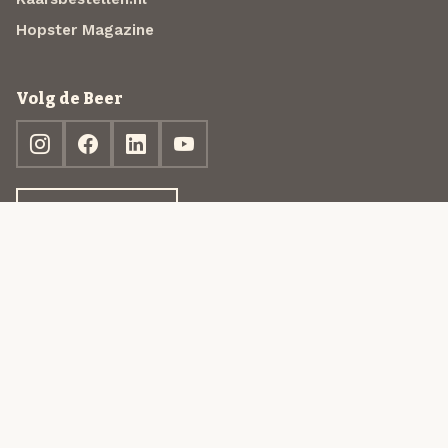
Hopster Magazine
Volg de Beer
Ontdek jouw box
© 2013-2026 Beer in a Box BV