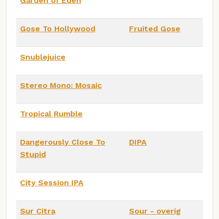
Garden of Eden
Gose To Hollywood
Fruited Gose
Snublejuice
Stereo Mono: Mosaic
Tropical Rumble
Dangerously Close To
DIPA
Stupid
City Session IPA
Sur Citra
Sour - overig