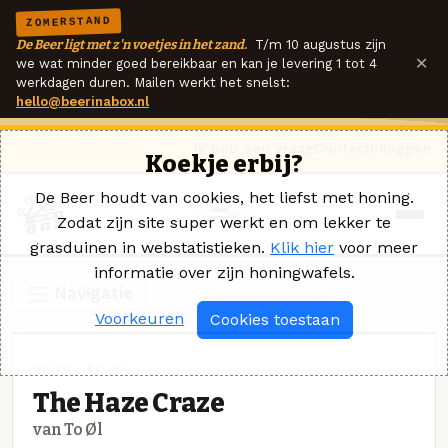
ZOMERSTAND
De Beer ligt met z'n voetjes in het zand.
T/m 10 augustus zijn
×
we wat minder goed bereikbaar en kan je levering 1 tot 4
werkdagen duren. Mailen werkt het snelst:
hello@beerinabox.nl
Ik heb een vraag
Contact
Inloggen
Koekje erbij?
De Beer houdt van cookies, het liefst met honing.
Zodat zijn site super werkt en om lekker te
grasduinen in webstatistieken.
Klik hier
voor meer
informatie over zijn honingwafels.
Navigatie
Voorkeuren
Cookies toestaan
NEIPA · TO ØL
The Haze Craze
van To Øl