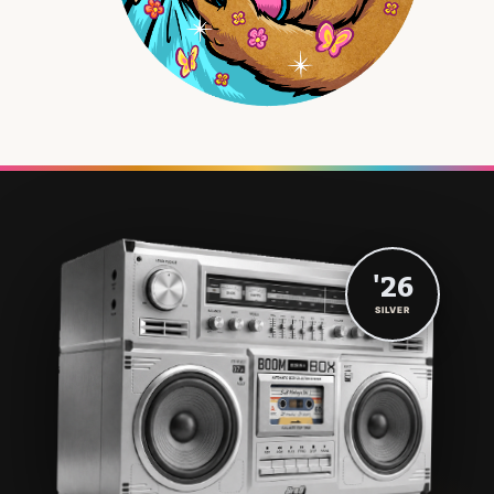
'26
SILVER