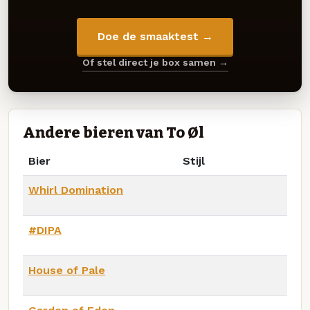
Doe de smaaktest →
Of stel direct je box samen →
Andere bieren van To Øl
Bier
Stijl
Whirl Domination
#DIPA
House of Pale