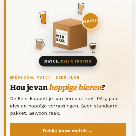
MATCH
DEZE MAAND
MIX
BOX
8 BIEREN
MATCH:
FRIS & FRUITIG
PERSONAL MATCH · BEER CLUB
Hou je van
hoppige bieren
?
De Beer koppelt je aan een box met IPA's, pale
ales en hoppige verrassingen. Geen standaard
pakket. Gewoon raak.
Bekijk jouw match →