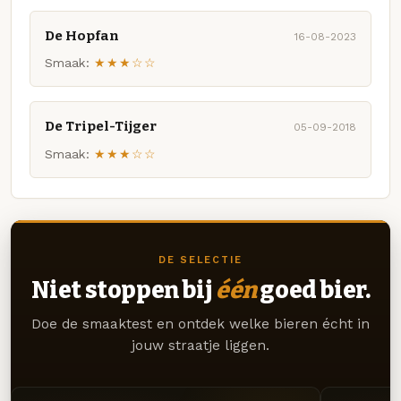
De Hopfan
16-08-2023
Smaak:
★★★☆☆
De Tripel-Tijger
05-09-2018
Smaak:
★★★☆☆
DE SELECTIE
Niet stoppen bij
één
goed bier.
Doe de smaaktest en ontdek welke bieren écht in
jouw straatje liggen.