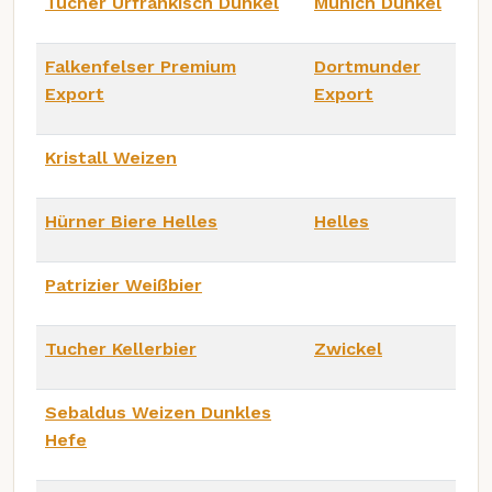
Tucher Urfränkisch Dunkel
Munich Dunkel
Falkenfelser Premium
Dortmunder
Export
Export
Kristall Weizen
Hürner Biere Helles
Helles
Patrizier Weißbier
Tucher Kellerbier
Zwickel
Sebaldus Weizen Dunkles
Hefe