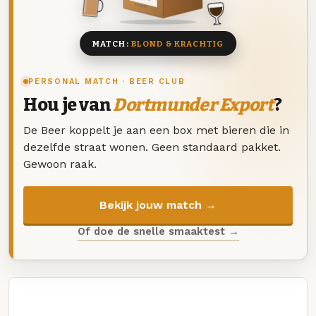
8 BIEREN
MATCH:
BLOND & KRACHTIG
PERSONAL MATCH · BEER CLUB
Hou je van
Dortmunder Export
?
De Beer koppelt je aan een box met bieren die in
dezelfde straat wonen. Geen standaard pakket.
Gewoon raak.
Bekijk jouw match →
Of doe de snelle smaaktest →