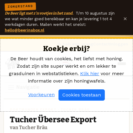
ZOMERSTAND
De Beer ligt met z'n voetjes in het zand.
T/m 10 augustus zijn
×
we wat minder goed bereikbaar en kan je levering 1 tot 4
werkdagen duren. Mailen werkt het snelst:
hello@beerinabox.nl
Ik heb een vraag
Contact
Inloggen
Koekje erbij?
De Beer houdt van cookies, het liefst met honing.
Zodat zijn site super werkt en om lekker te
grasduinen in webstatistieken.
Klik hier
voor meer
informatie over zijn honingwafels.
Navigatie
Voorkeuren
Cookies toestaan
DORTMUNDER EXPORT · TUCHER BRÄU
Tucher Übersee Export
van Tucher Bräu