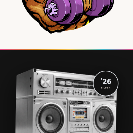
'26
SILVER