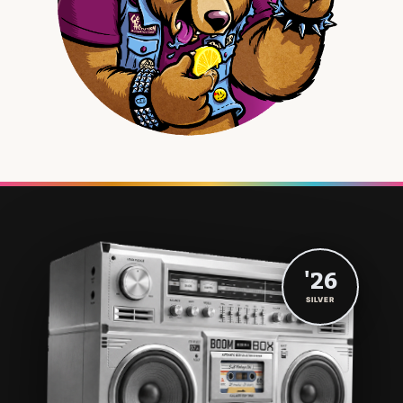
'26
SILVER