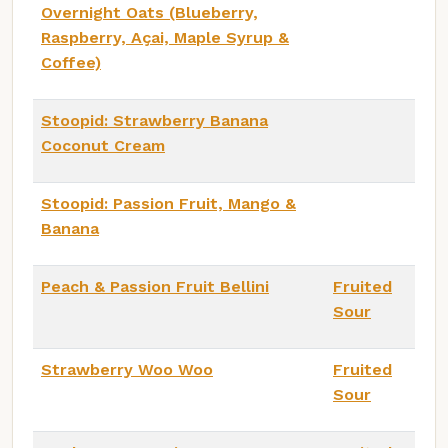
Overnight Oats (Blueberry,
Raspberry, Açai, Maple Syrup &
Coffee)
Stoopid: Strawberry Banana
Coconut Cream
Stoopid: Passion Fruit, Mango &
Banana
Peach & Passion Fruit Bellini
Fruited
Sour
Strawberry Woo Woo
Fruited
Sour