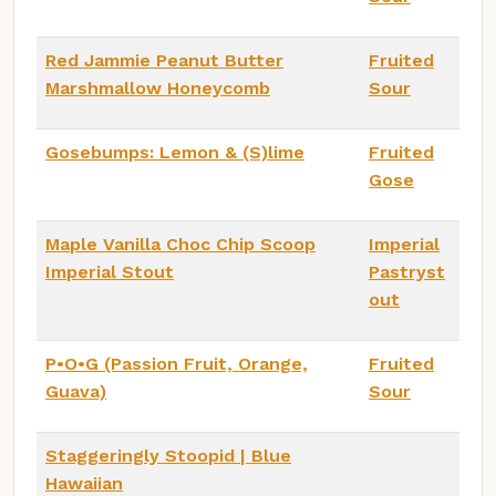
Red Jammie Peanut Butter
Fruited
Marshmallow Honeycomb
Sour
Gosebumps: Lemon & (S)lime
Fruited
Gose
Maple Vanilla Choc Chip Scoop
Imperial
Imperial Stout
Pastryst
out
P•O•G (Passion Fruit, Orange,
Fruited
Guava)
Sour
Staggeringly Stoopid | Blue
Hawaiian