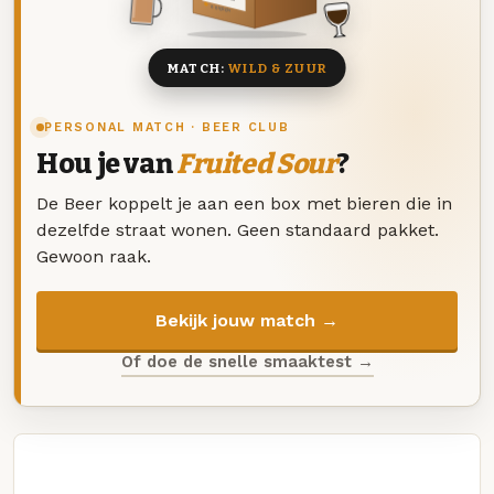
8 BIEREN
MATCH:
WILD & ZUUR
PERSONAL MATCH · BEER CLUB
Hou je van
Fruited Sour
?
De Beer koppelt je aan een box met bieren die in
dezelfde straat wonen. Geen standaard pakket.
Gewoon raak.
Bekijk jouw match →
Of doe de snelle smaaktest →