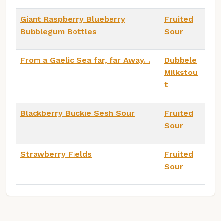
Giant Raspberry Blueberry
Fruited
Bubblegum Bottles
Sour
From a Gaelic Sea far, far Away…
Dubbele
Milkstou
t
Blackberry Buckie Sesh Sour
Fruited
Sour
Strawberry Fields
Fruited
Sour