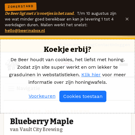
ZOMERSTAND
De Beer ligt met z'n voetjes in het zand.
T/m 10 augustus zijn
×
we wat minder goed bereikbaar en kan je levering 1 tot 4
werkdagen duren. Mailen werkt het snelst:
hello@beerinabox.nl
Ik heb een vraag
Contact
Inloggen
Koekje erbij?
De Beer houdt van cookies, het liefst met honing.
Zodat zijn site super werkt en om lekker te
grasduinen in webstatistieken.
Klik hier
voor meer
informatie over zijn honingwafels.
Navigatie
Voorkeuren
Cookies toestaan
FRUITED SOUR · VAULT CITY BREWING
Blueberry Maple
van Vault City Brewing