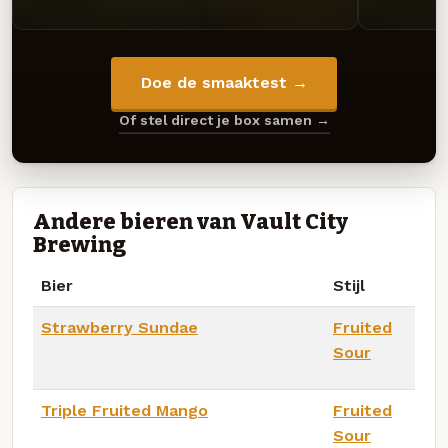
Doe de smaaktest →
Of stel direct je box samen →
Andere bieren van Vault City
Brewing
Bier
Stijl
Strawberry Sundae
Fruited
Sour
Triple Fruited Mango
Fruited
Sour