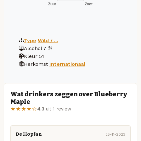
Type
Wild / ...
Alcohol
7
Kleur
51
Herkomst
Internationaal
Wat drinkers zeggen over Blueberry
Maple
★★★★☆
4.3
uit 1 review
De Hopfan
25-11-2023