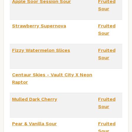
Apple Soor Session Sour
Fruited
Sour
Strawberry Supernova
Fruited
Sour
Fizzy Watermelon Slices
Fruited
Sour
Centaur Skies - Vault City X Neon
Raptor
Mulled Dark Cherry
Fruited
Sour
Pear & Vanilla Sour
Fruited
Sour