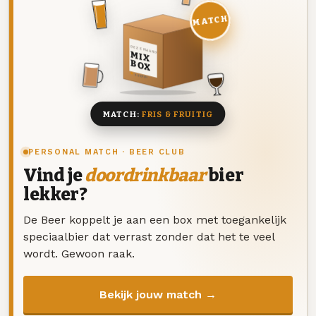
MATCH
DEZE MAAND
MIX
BOX
8 BIEREN
MATCH:
FRIS & FRUITIG
PERSONAL MATCH · BEER CLUB
Vind je
doordrinkbaar
bier
lekker?
De Beer koppelt je aan een box met toegankelijk
speciaalbier dat verrast zonder dat het te veel
wordt. Gewoon raak.
Bekijk jouw match →