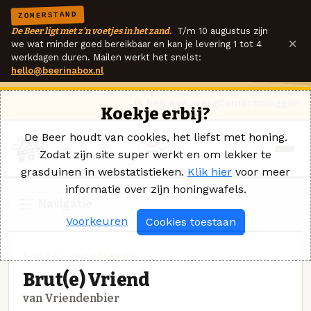
ZOMERSTAND
De Beer ligt met z'n voetjes in het zand.
T/m 10 augustus zijn
×
we wat minder goed bereikbaar en kan je levering 1 tot 4
werkdagen duren. Mailen werkt het snelst:
hello@beerinabox.nl
Ik heb een vraag
Contact
Inloggen
Koekje erbij?
De Beer houdt van cookies, het liefst met honing.
Zodat zijn site super werkt en om lekker te
grasduinen in webstatistieken.
Klik hier
voor meer
informatie over zijn honingwafels.
Navigatie
Voorkeuren
Cookies toestaan
SAISON · VRIENDENBIER
Brut(e) Vriend
van Vriendenbier