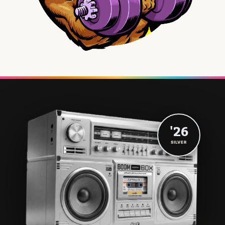
'26
SILVER