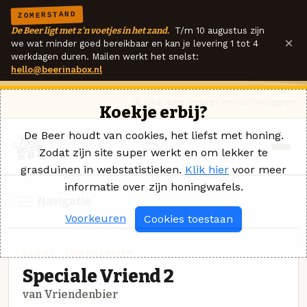
ZOMERSTAND
De Beer ligt met z'n voetjes in het zand.
T/m 10 augustus zijn
×
we wat minder goed bereikbaar en kan je levering 1 tot 4
werkdagen duren. Mailen werkt het snelst:
hello@beerinabox.nl
Ik heb een vraag
Contact
Inloggen
Koekje erbij?
De Beer houdt van cookies, het liefst met honing.
Zodat zijn site super werkt en om lekker te
grasduinen in webstatistieken.
Klik hier
voor meer
informatie over zijn honingwafels.
Navigatie
Voorkeuren
Cookies toestaan
BLOND · VRIENDENBIER
Speciale Vriend 2
van Vriendenbier