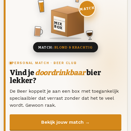
MATCH
DEZE MAAND
MIX
BOX
8 BIEREN
MATCH:
BLOND & KRACHTIG
PERSONAL MATCH · BEER CLUB
Vind je
doordrinkbaar
bier
lekker?
De Beer koppelt je aan een box met toegankelijk
speciaalbier dat verrast zonder dat het te veel
wordt. Gewoon raak.
Bekijk jouw match →