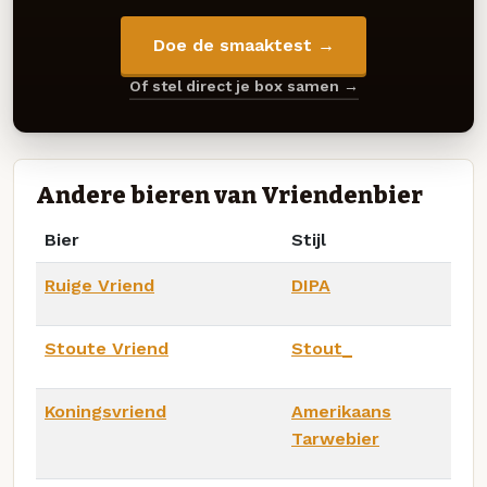
Doe de smaaktest →
Of stel direct je box samen →
Andere bieren van Vriendenbier
Bier
Stijl
Ruige Vriend
DIPA
Stoute Vriend
Stout_
Koningsvriend
Amerikaans
Tarwebier