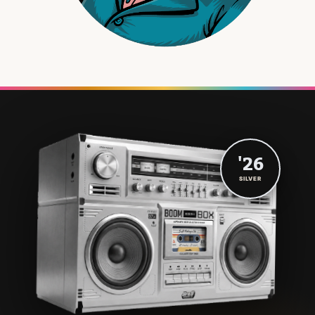
'26
SILVER