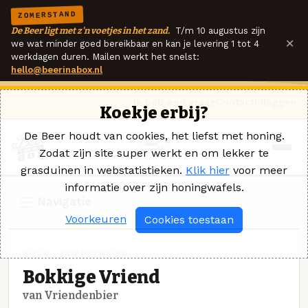
ZOMERSTAND
De Beer ligt met z'n voetjes in het zand.
T/m 10 augustus zijn
×
we wat minder goed bereikbaar en kan je levering 1 tot 4
werkdagen duren. Mailen werkt het snelst:
hello@beerinabox.nl
Ik heb een vraag
Contact
Inloggen
Koekje erbij?
De Beer houdt van cookies, het liefst met honing.
Zodat zijn site super werkt en om lekker te
grasduinen in webstatistieken.
Klik hier
voor meer
informatie over zijn honingwafels.
Navigatie
Voorkeuren
Cookies toestaan
BOCK · VRIENDENBIER
Bokkige Vriend
van Vriendenbier