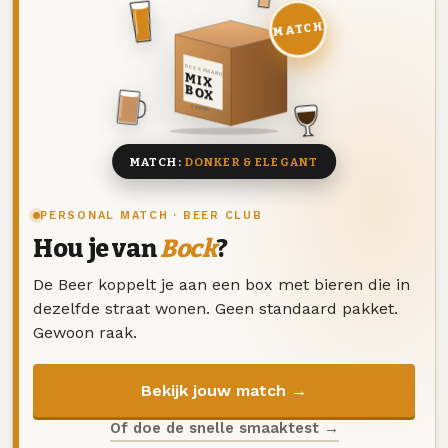
MATCH
DEZE MAAND
MIX
BOX
8 BIEREN
MATCH:
DONKER & ELEGANT
PERSONAL MATCH · BEER CLUB
Hou je van
Bock
?
De Beer koppelt je aan een box met bieren die in
dezelfde straat wonen. Geen standaard pakket.
Gewoon raak.
Bekijk jouw match →
Of doe de snelle smaaktest →