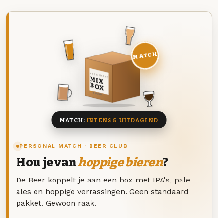
MATCH
DEZE MAAND
MIX
BOX
8 BIEREN
MATCH:
INTENS & UITDAGEND
PERSONAL MATCH · BEER CLUB
Hou je van
hoppige bieren
?
De Beer koppelt je aan een box met IPA's, pale
ales en hoppige verrassingen. Geen standaard
pakket. Gewoon raak.