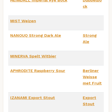
HEIMDALL Imperial Rye Bock
Dubbelbo
ck
MIST Weizen
NANOUQ Strong Dark Ale
Strong
Ale
MINERVA Spelt Witbier
APHRODITE Raspberry Sour
Berliner
Weisse
met Fruit
IZANAMI Export Stout
Export
Stout