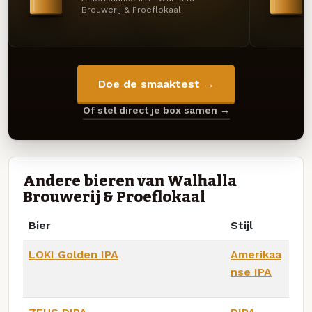
Brouwerij & Proeflokaal
Doe de smaaktest →
Of stel direct je box samen →
Andere bieren van Walhalla
Brouwerij & Proeflokaal
Bier
Stijl
LOKI Golden IPA
Amerikaa
nse IPA