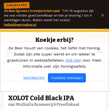
ZOMERSTAND
De Beer ligt met z'n voetjes in het zand.
T/m 10 augustus zijn
×
we wat minder goed bereikbaar en kan je levering 1 tot 4
werkdagen duren. Mailen werkt het snelst:
hello@beerinabox.nl
Ik heb een vraag
Contact
Inloggen
Koekje erbij?
De Beer houdt van cookies, het liefst met honing.
Zodat zijn site super werkt en om lekker te
grasduinen in webstatistieken.
Klik hier
voor meer
informatie over zijn honingwafels.
Navigatie
Voorkeuren
Cookies toestaan
BLACK IPA · WALHALLA BROUWERIJ & PROEFLOKAAL
XOLOT Cold Black IPA
van Walhalla Brouwerij & Proeflokaal