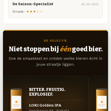
De Saison-Specialist
28-05-2023
Smaak:
★★★☆☆
DE SELECTIE
Niet stoppen bij
één
goed bier.
Doe de smaaktest en ontdek welke bieren écht in
jouw straatje liggen.
BITTER. FRUITIG.
EXPLOSIEF.
LOKI Golden IPA
Amerikaanse IPA · Walhalla