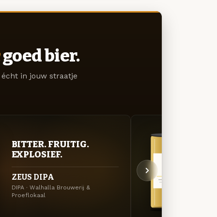
goed bier.
écht in jouw straatje
BITTER. FRUITIG.
GOU
EXPLOSIEF.
ZAC
ZEUS DIPA
OSIR
DIPA · Walhalla Brouwerij &
Saison
Proeflokaal
Brouwe