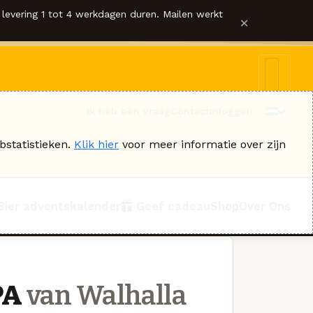
levering 1 tot 4 werkdagen duren. Mailen werkt
×
Ik heb een vraag
Contact
Inloggen
bstatistieken.
Klik hier
voor meer informatie over zijn
Bier adventskalender
Geef cadeau
Shop
Over Ons
PA
van Walhalla