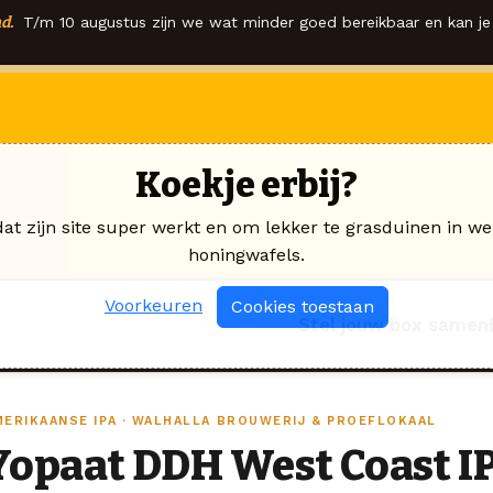
d.
T/m 10 augustus zijn we wat minder goed bereikbaar en kan je 
Koekje erbij?
dat zijn site super werkt en om lekker te grasduinen in we
honingwafels.
Voorkeuren
Cookies toestaan
Stel jouw box samen
MERIKAANSE IPA · WALHALLA BROUWERIJ & PROEFLOKAAL
Yopaat DDH West Coast I