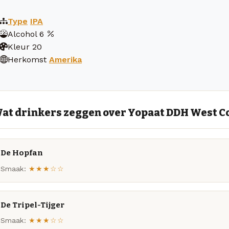
Type
IPA
Alcohol
6
Kleur
20
Herkomst
Amerika
at drinkers zeggen over Yopaat DDH West C
De Hopfan
Smaak:
★★★☆☆
De Tripel-Tijger
Smaak:
★★★☆☆