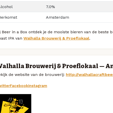
Alcohol
7.0%
Herkomst
Amsterdam
j Beer in a Box ontdek je de mooiste bieren van de beste
oast IPA van
Walhalla Brouwerij & Proeflokaal
.
alhalla Brouwerij & Proeflokaal — 
kijk de website van de brouwerij:
http://walhallacraftbeer
itter
Facebook
Instagram