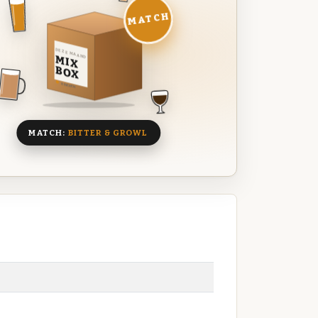
MATCH
DEZE MAAND
MIX
BOX
8 BIEREN
MATCH:
BITTER & GROWL